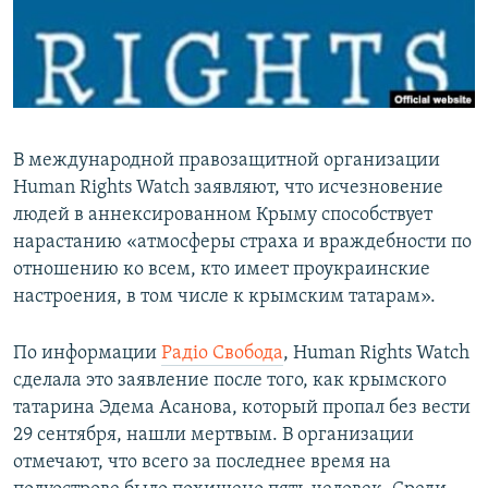
ПРИСОЕДИНЯЙТЕСЬ!
ПОБЕДИТЕЛЕЙ НЕ СУДЯТ?
КРЫМ.НЕПОКОРЕННЫЙ
ELIFBE
УКРАИНСКАЯ ПРОБЛЕМА КРЫМА
В международной правозащитной организации
Все сайты RFE/RL
Human Rights Watch заявляют, что исчезновение
людей в аннексированном Крыму способствует
нарастанию «атмосферы страха и враждебности по
отношению ко всем, кто имеет проукраинские
настроения, в том числе к крымским татарам».
По информации
Радіо Свобода
, Human Rights Watch
сделала это заявление после того, как крымского
татарина Эдема Асанова, который пропал без вести
29 сентября, нашли мертвым. В организации
отмечают, что всего за последнее время на