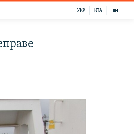
УКР
КТА
еправе