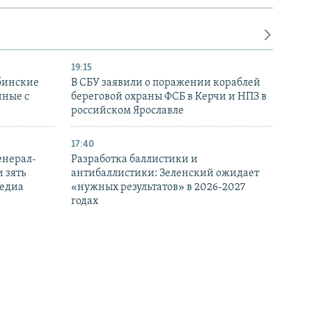
19:15
бинские
В СБУ заявили о поражении кораблей
нные с
береговой охраны ФСБ в Керчи и НПЗ в
российском Ярославле
17:40
енерал-
Разработка баллистики и
 зять
антибаллистики: Зеленский ожидает
медиа
«нужных результатов» в 2026-2027
годах
16:18
Ормузском
В Украине сообщили о подозрении трем
ва –
бывшим налоговикам из Крыма,
которые перешли на сторону РФ
15:02