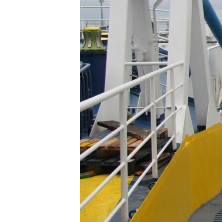
ПОБЕДИТЕЛЕЙ НЕ СУДЯТ?
КРЫМ.НЕПОКОРЕННЫЙ
ELIFBE
УКРАИНСКАЯ ПРОБЛЕМА КРЫМА