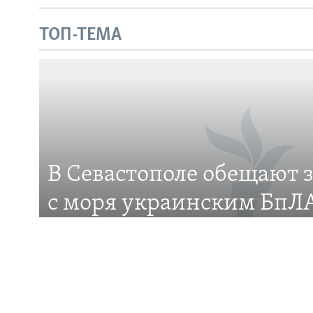
Українською
ТОП-ТЕМА
Qırımtatar
ПРИСОЕДИНЯЙТЕСЬ!
В Севастополе обещают 
Все сайты RFE/RL
с моря украинским БпЛА
это?
Российские власти города анонсировали появ
защиты от беспилотников