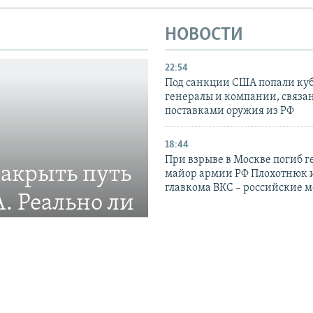
НОВОСТИ
22:54
Под санкции США попали ку
генералы и компании, связа
поставками оружия из РФ
18:44
При взрыве в Москве погиб г
закрыть путь
майор армии РФ Плохотнюк и
главкома ВКС – российские 
. Реально ли
16:55
Возле нефтяного танкера в 
ление новой системы
проливе произошли два взры
UKMTO
15:40