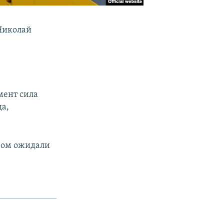
 Николай
мент сила
да,
аром ожидали