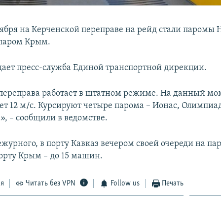
тября на Керченской переправе на рейд стали паромы
паром Крым.
щает пресс-служба Единой транспортной дирекции.
переправа работает в штатном режиме. На данный мо
ет 12 м/с. Курсируют четыре парома – Ионас, Олимпиа
», – сообщили в ведомстве.
журного, в порту Кавказ вечером своей очереди на п
 порту Крым – до 15 машин.
ся
Читать без VPN
Follow us
Печать