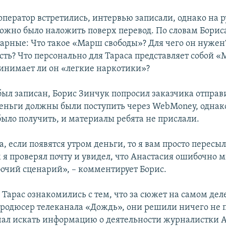
оператор встретились, интервью записали, однако на р
ожно было наложить поверх перевод. По словам Борис
арные: Что такое «Марш свободы»? Для чего он нужен?
асть? Что персонально для Тараса представляет собой 
инимает ли он «легкие наркотики»?
был записан, Борис Зинчук попросил заказчика отправ
Деньги должны были поступить через WebMoney, однак
ыло получить, и материалы ребята не прислали.
, если появятся утром деньги, то я вам просто пересы
 я проверял почту и увидел, что Анастасия ошибочно м
бочий сценарий», – комментирует Борис.
 Тарас ознакомились с тем, что за сюжет на самом дел
родюсер телеканала «Дождь», они решили ничего не 
чал искать информацию о деятельности журналистки 