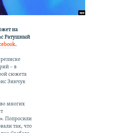
южет на
рас Ратушный
cebook
.
ереписке
рий – в
ерой сюжета
рис Зинчук
 во многих
ет
ы». Попросили
вали так, что