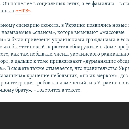
 Он нашел ее в социальных сетях, а ее фамилию – в с
канала
«НТВ»
.
льному сценарию сюжета, в Украине появились новые
к называемые «спайсы», которе вызывают «массовые
и» и были привезены украинскими гражданами в Росс
что якобы этот новый наркотик обнаружили в Доме проф
 того, как там побывали члены украинского радикальн
ор», а дальше к теме привязывают «дурманящие обед
». В сюжете также отмечается, что правительство Укр
казанным» хранение небольших, «по их меркам», доз
вроинтеграция требовала изменений, и в Украине поня
шому брату», – говорится в тексте.