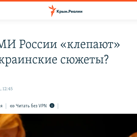
МИ России «клепают»
краинские сюжеты?
 12:45
ся
Читать без VPN