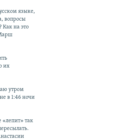
усском языке,
а, вопросы
 Как на это
«Марш
ить
о их
лаю утром
не в 1:46 ночи
е «лепит» так
пересылать.
Анастасии