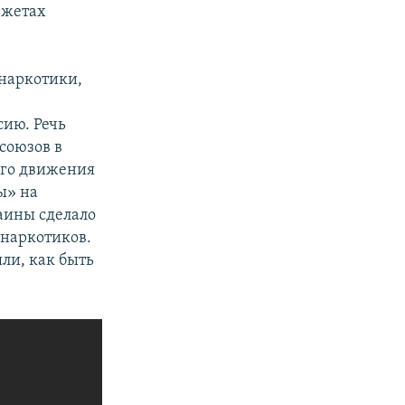
южетах
 наркотики,
ию. Речь
союзов в
ого движения
ы» на
аины сделало
 наркотиков.
ли, как быть