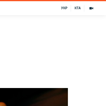
УКР
КТА