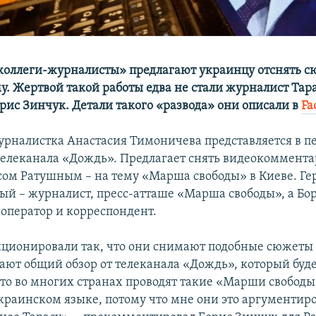
оллеги-журналисты» предлагают украинцу отснять с
у. Жертвой такой работы едва не стали журналист Та
орис Зинчук. Детали такого «развода» они описали в
Fa
урналистка Анастасия Тимоничева представляется в п
елеканала «Дождь». Предлагает снять видеокоммента
асом Ратушным – на тему «Марша свободы» в Киеве. Г
ый – журналист, пресс-атташе «Марша свободы», а Бо
 оператор и корреспондент.
иционировали так, что они снимают подобные сюжеты
лают общий обзор от телеканала «Дождь», который буд
что во многих странах проводят такие «Марши свобод
краинском языке, потому что мне они это аргументиро