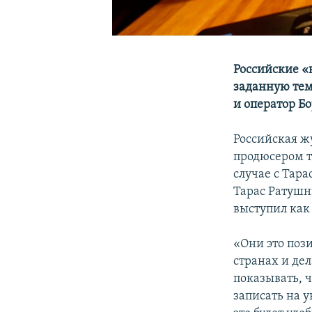
Российские
«к
заданную тем
и оператор Б
Российская ж
продюсером т
случае с Тар
Тарас Ратушн
выступил как
«Они это поз
странах и де
показывать, 
записать на у