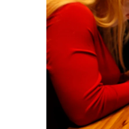
ПОБЕДИТЕЛЕЙ НЕ СУДЯТ?
КРЫМ.НЕПОКОРЕННЫЙ
ELIFBE
УКРАИНСКАЯ ПРОБЛЕМА КРЫМА