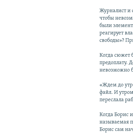
Журналист и 
чтобы невозм
были элемент
реагирует вл
свободы»? Пр
Когда сюжет 
предоплату. 
невозможно б
«Ждем до утра
файл. И утром
переслала ра
Когда Борис и
называемая п
Борис сам на