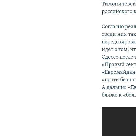
Тимоничевой.
российского 
Согласно реа
среди них та
передозировк
идет о том, 
Одессе после
«Правый сект
«Евромайдане
«почти безна
А дальше: «Е
ближе к «боль