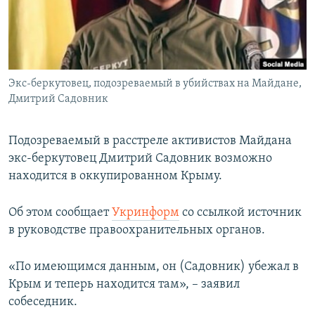
ПРИСОЕДИНЯЙТЕСЬ!
ПОБЕДИТЕЛЕЙ НЕ СУДЯТ?
КРЫМ.НЕПОКОРЕННЫЙ
ELIFBE
Экс-беркутовец, подозреваемый в убийствах на Майдане,
УКРАИНСКАЯ ПРОБЛЕМА КРЫМА
Дмитрий Садовник
Все сайты RFE/RL
Подозреваемый в расстреле активистов Майдана
экс-беркутовец Дмитрий Садовник возможно
находится в оккупированном Крыму.
Об этом сообщает
Укринформ
со ссылкой источник
в руководстве правоохранительных органов.
«По имеющимся данным, он (Садовник) убежал в
Крым и теперь находится там», – заявил
собеседник.