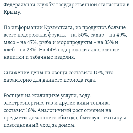
Федеральной службы государственной статистики в
ПРИСОЕДИНЯЙТЕСЬ!
ПОБЕДИТЕЛЕЙ НЕ СУДЯТ?
Крыму.
КРЫМ.НЕПОКОРЕННЫЙ
ELIFBE
По информации Крымстсата, из продуктов больше
всего подорожали фрукты – на 50%, сахар – на 49%,
УКРАИНСКАЯ ПРОБЛЕМА КРЫМА
мясо – на 47%, рыба и морепродукты – на 33% и
Все сайты RFE/RL
хлеб – на 28%. На 44% подорожали алкогольные
напитки и табачные изделия.
Снижение цены на овощи составило 10%, что
характерно для данного периода года.
Рост цен на жилищные услуги, воду,
электроэнергию, газ и другие виды топлива
составил 18%. Аналогичный рост отмечен на
предметы домашнего обихода, бытовую технику и
повседневный уход за домом.