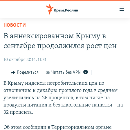
Доступность
ссылки
Вернуться
НОВОСТИ
к
НОВОСТИ
В аннексированном Крыму в
основному
СПЕЦПРОЕКТЫ
содержанию
сентябре продолжился рост цен
ВОДА
Вернутся
ГРУЗ 200
к
10 октября 2014, 11:31
ИСТОРИЯ
КАРТА ВОЕННЫХ ОБЪЕКТОВ КРЫМА
главной
ЕЩЕ
Поделиться
Читать без VPN
11 ЛЕТ ОККУПАЦИИ КРЫМА. 11 ИСТОРИЙ СОПРОТИВЛЕНИЯ
навигации
Вернутся
РАДІО СВОБОДА
В Крыму индексы потребительских цен по
ИНТЕРАКТИВ
к
отношению к декабрю прошлого года в среднем
КАК ОБОЙТИ БЛОКИРОВКУ
ИНФОГРАФИКА
поиску
увеличились на 26 процентов, в том числе на
ТЕЛЕПРОЕКТ КРЫМ.РЕАЛИИ
продукты питания и безалкогольные напитки – на
Українською
32 процента.
СОВЕТЫ ПРАВОЗАЩИТНИКОВ
Qırımtatar
ПРОПАВШИЕ БЕЗ ВЕСТИ
Об этом сообщили в Территориальном органе