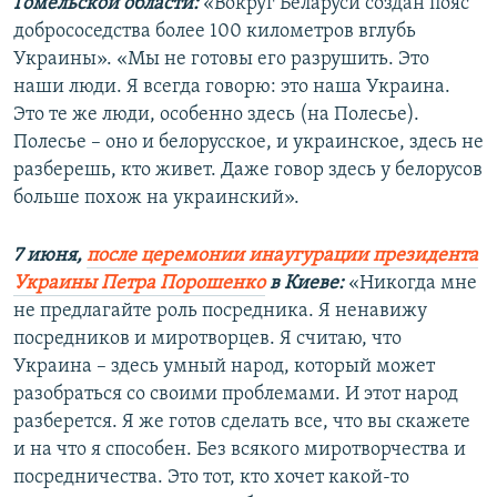
Гомельской области:
«Вокруг Беларуси создан пояс
добрососедства более 100 километров вглубь
Украины». «Мы не готовы его разрушить. Это
наши люди. Я всегда говорю: это наша Украина.
Это те же люди, особенно здесь (на Полесье).
Полесье – оно и белорусское, и украинское, здесь не
разберешь, кто живет. Даже говор здесь у белорусов
больше похож на украинский».
7 июня,
после церемонии инаугурации президента
Украины Петра Порошенко
в Киеве:
«Никогда мне
не предлагайте роль посредника. Я ненавижу
посредников и миротворцев. Я считаю, что
Украина – здесь умный народ, который может
разобраться со своими проблемами. И этот народ
разберется. Я же готов сделать все, что вы скажете
и на что я способен. Без всякого миротворчества и
посредничества. Это тот, кто хочет какой-то