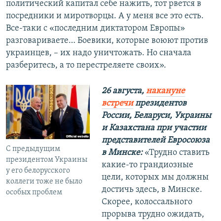
политический капитал себе нажить, тот рвется в
посредники и миротворцы. А у меня все это есть.
Все-таки с «последним диктатором Европы»
разговариваете… Боевики, которые воюют против
украинцев, – их надо уничтожать. Но сначала
разберитесь, а то перестреляете своих».
26 августа,
накануне
встречи
президентов
России, Беларуси, Украины
и Казахстана при участии
представителей Евросоюза
С предыдущим
в Минске:
«Трудно ставить
президентом Украины
какие-то грандиозные
у его белорусского
цели, которых мы должны
коллеги тоже не было
достичь здесь, в Минске.
особых проблем
Скорее, колоссального
прорыва трудно ожидать,