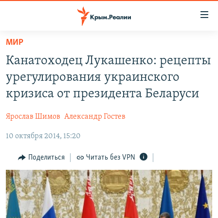
Доступность
ссылки
Вернуться
МИР
к
НОВОСТИ
Канатоходец Лукашенко: рецепты
основному
СПЕЦПРОЕКТЫ
содержанию
урегулирования украинского
ВОДА
Вернутся
ГРУЗ 200
кризиса от президента Беларуси
к
ИСТОРИЯ
КАРТА ВОЕННЫХ ОБЪЕКТОВ КРЫМА
главной
Ярослав Шимов
Александр Гостев
ЕЩЕ
11 ЛЕТ ОККУПАЦИИ КРЫМА. 11 ИСТОРИЙ СОПРОТИВЛЕНИЯ
навигации
Вернутся
10 октября 2014, 15:20
РАДІО СВОБОДА
ИНТЕРАКТИВ
к
КАК ОБОЙТИ БЛОКИРОВКУ
ИНФОГРАФИКА
Поделиться
Читать без VPN
поиску
ТЕЛЕПРОЕКТ КРЫМ.РЕАЛИИ
Українською
СОВЕТЫ ПРАВОЗАЩИТНИКОВ
Qırımtatar
ПРОПАВШИЕ БЕЗ ВЕСТИ