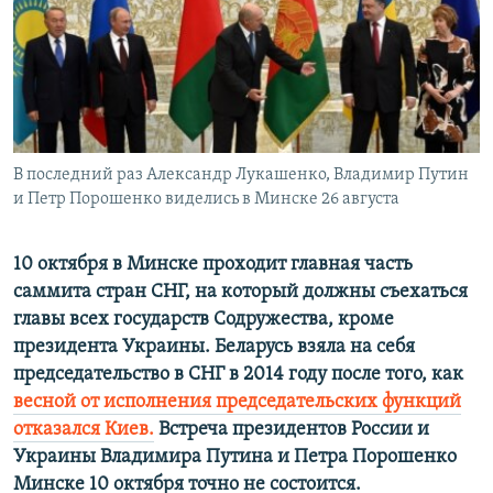
ПРИСОЕДИНЯЙТЕСЬ!
ПОБЕДИТЕЛЕЙ НЕ СУДЯТ?
КРЫМ.НЕПОКОРЕННЫЙ
ELIFBE
УКРАИНСКАЯ ПРОБЛЕМА КРЫМА
Все сайты RFE/RL
В последний раз Александр Лукашенко, Владимир Путин
и Петр Порошенко виделись в Минске 26 августа
10 октября в Минске проходит главная часть
саммита стран СНГ, на который должны съехаться
главы всех государств Содружества, кроме
президента Украины. Беларусь взяла на себя
председательство в СНГ в 2014 году после того, как
весной от исполнения председательских функций
отказался Киев.
Встреча президентов России и
Украины Владимира Путина и Петра Порошенко
Минске 10 октября точно не состоится.