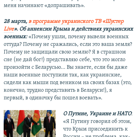
меня начинают «допрашивать».
28 марта,
в программе украинского ТВ «Шустер
Live
». Об аннексии Крыма и действиях украинских
военных:
«Почему ушли, почему вывели военных
оттуда? Почему не сражались, если это ваша земля?
Почему не защищали свою землю? Я в страшном
сне (не дай бог!) представляю себе, что это могло
произойти с Беларусью... Вы знаете, если бы даже
наши военные поступили так, как украинские,
сидели как мыши под веником на своих базах (это,
конечно, трудно представить в Беларуси!), я
первый, в одиночку бы пошел воевать».
О Путине, Украине и НАТО
:
«Я Путину говорил об этом,
что Крым присоединить к
России – не проблема, как-