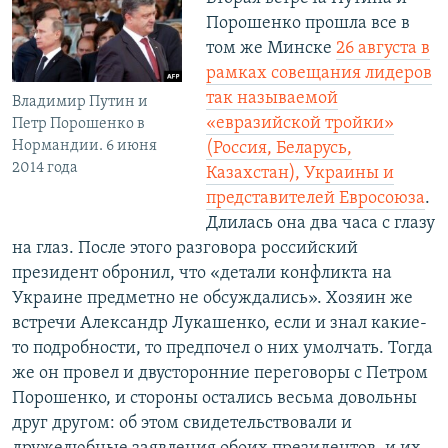
Порошенко прошла все в
том же Минске
26 августа
в
рамках совещания лидеров
так называемой
Владимир Путин и
«евразийской тройки»
Петр Порошенко в
Нормандии. 6 июня
(Россия, Беларусь,
2014 года
Казахстан), Украины и
представителей Евросоюза
.
Длилась она два часа с глазу
на глаз. После этого разговора российский
президент обронил, что «детали конфликта на
Украине предметно не обсуждались». Хозяин же
встречи Александр Лукашенко, если и знал какие-
то подробности, то предпочел о них умолчать. Тогда
же он провел и двусторонние переговоры с Петром
Порошенко, и стороны остались весьма довольны
друг другом: об этом свидетельствовали и