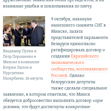
дружелюбные заявления обоих президентов, и их
взаимные улыбки и похлопывания по плечу.
9 октября, накануне
нынешнего саммита СНГ в
Минске, палата
представителей парламента
Беларуси единогласно
ратифицировала договор о
Владимир Путин и
создании
Евразийского
Петр Порошенко в
Минске в компании
экономического
Кэтрин Эштон и
сообщества, возглавляемого
Нурсултана
Россией
. Однако
Назарбаева. 26 августа
белорусские депутаты
также сделали специальное
заявление, в котором отметили, что Минск
обязуется добросовестно выполнять договор
«при
условии, что будут достигнуты конкретные