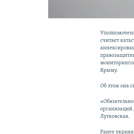
Уполномоченн
считает ката
аннексирован
правозащитны
мониторингов
Крыму.
Об этом она 
«Обязательно
организаций. 
Лутковская.
Ранее украин