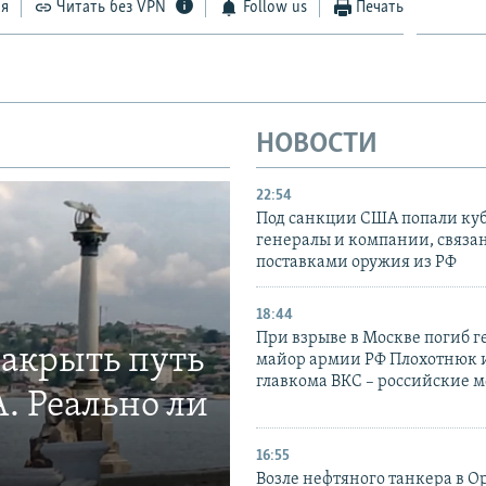
ся
Читать без VPN
Follow us
Печать
НОВОСТИ
22:54
Под санкции США попали ку
генералы и компании, связа
поставками оружия из РФ
18:44
При взрыве в Москве погиб г
закрыть путь
майор армии РФ Плохотнюк и
главкома ВКС – российские 
. Реально ли
16:55
Возле нефтяного танкера в 