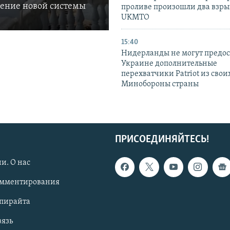
ление новой системы
проливе произошли два взры
UKMTO
15:40
Нидерланды не могут предос
Украине дополнительные
перехватчики Patriot из своих
Минобороны страны
ПРИСОЕДИНЯЙТЕСЬ!
и. О нас
омментирования
опирайта
вязь