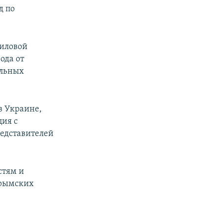
д по
филовой
ода от
ельных
в Украине,
ция с
редставителей
стям и
крымских