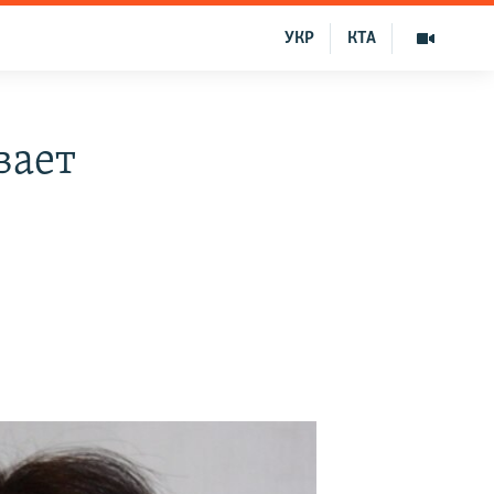
УКР
КТА
вает