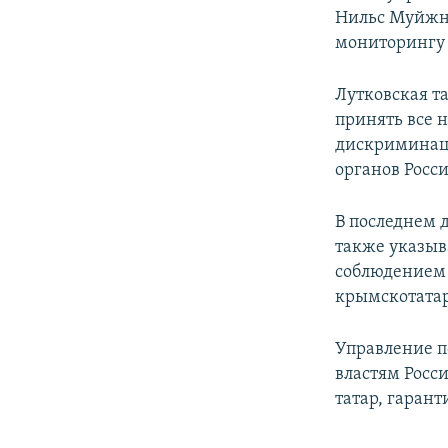
Нильс Муйжни
мониторингу 
Лутковская т
принять все 
дискриминаци
органов Росс
В последнем 
также указыва
соблюдением 
крымскотатар
Управление п
властям Росс
татар, гаран