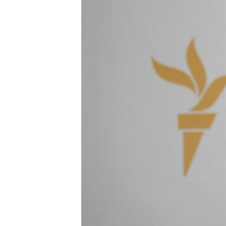
ПОБЕДИТЕЛЕЙ НЕ СУДЯТ?
КРЫМ.НЕПОКОРЕННЫЙ
ELIFBE
УКРАИНСКАЯ ПРОБЛЕМА КРЫМА