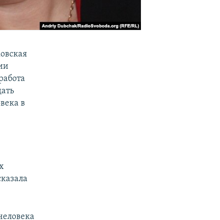
овская
ии
работа
дать
века в
х
сказала
человека