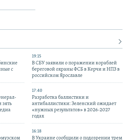
19:15
бинские
В СБУ заявили о поражении кораблей
нные с
береговой охраны ФСБ в Керчи и НПЗ в
российском Ярославле
17:40
енерал-
Разработка баллистики и
 зять
антибаллистики: Зеленский ожидает
медиа
«нужных результатов» в 2026-2027
годах
16:18
Ормузском
В Украине сообщили о подозрении трем