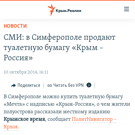
Доступность
ссылки
Вернуться
НОВОСТИ
к
НОВОСТИ
СМИ: в Симферополе продают
основному
СПЕЦПРОЕКТЫ
содержанию
туалетную бумагу «Крым –
ВОДА
Вернутся
ГРУЗ 200
Россия»
к
ИСТОРИЯ
КАРТА ВОЕННЫХ ОБЪЕКТОВ КРЫМА
главной
10 октября 2014, 16:11
ЕЩЕ
11 ЛЕТ ОККУПАЦИИ КРЫМА. 11 ИСТОРИЙ СОПРОТИВЛЕНИЯ
навигации
Вернутся
Поделиться
Читать без VPN
РАДІО СВОБОДА
ИНТЕРАКТИВ
к
В Симферополе можно купить туалетную бумагу
КАК ОБОЙТИ БЛОКИРОВКУ
ИНФОГРАФИКА
поиску
«Мечта» с надписью «Крым-Россия», о чем жители
ТЕЛЕПРОЕКТ КРЫМ.РЕАЛИИ
полуострова рассказали местному изданию
Українською
Крымское время
, сообщает
ПолитНавигатор –
СОВЕТЫ ПРАВОЗАЩИТНИКОВ
Qırımtatar
Крым.
ПРОПАВШИЕ БЕЗ ВЕСТИ