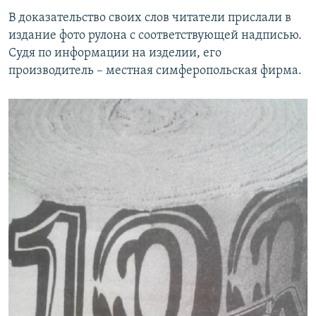
ПРИСОЕДИНЯЙТЕСЬ!
ПОБЕДИТЕЛЕЙ НЕ СУДЯТ?
В доказательство своих слов читатели прислали в
издание фото рулона с соответствующей надписью.
КРЫМ.НЕПОКОРЕННЫЙ
Судя по информации на изделии, его
ELIFBE
производитель – местная симферопольская фирма.
УКРАИНСКАЯ ПРОБЛЕМА КРЫМА
Все сайты RFE/RL