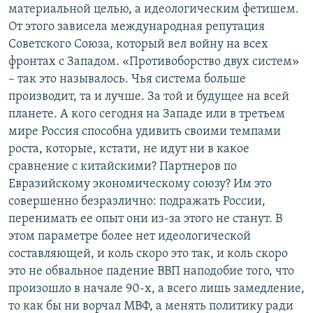
материальной целью, а идеологическим фетишем.
От этого зависела международная репутация
Советского Союза, который вел войну на всех
фронтах с Западом. «Противоборство двух систем»
– так это называлось. Чья система больше
производит, та и лучше. За той и будущее на всей
планете. А кого сегодня на Западе или в третьем
мире Россия способна удивить своими темпами
роста, которые, кстати, не идут ни в какое
сравнение с китайскими? Партнеров по
Евразийскому экономическому союзу? Им это
совершенно безразлично: подражать России,
перенимать ее опыт они из-за этого не станут. В
этом параметре более нет идеологической
составляющей, и коль скоро это так, и коль скоро
это не обвальное падение ВВП наподобие того, что
произошло в начале 90-х, а всего лишь замедление,
то как бы ни ворчал МВФ, а менять политику ради