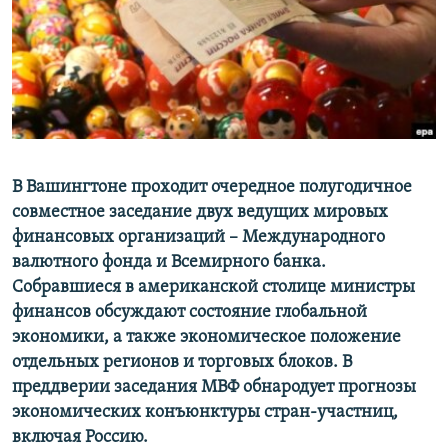
ПРИСОЕДИНЯЙТЕСЬ!
ПОБЕДИТЕЛЕЙ НЕ СУДЯТ?
КРЫМ.НЕПОКОРЕННЫЙ
ELIFBE
УКРАИНСКАЯ ПРОБЛЕМА КРЫМА
Все сайты RFE/RL
В Вашингтоне проходит очередное полугодичное
совместное заседание двух ведущих мировых
финансовых организаций – Международного
валютного фонда и Всемирного банка.
Собравшиеся в американской столице министры
финансов обсуждают состояние глобальной
экономики, а также экономическое положение
отдельных регионов и торговых блоков. В
преддверии заседания МВФ обнародует прогнозы
экономических конъюнктуры стран-участниц,
включая Россию.