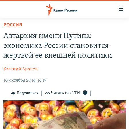
Доступность
ссылки
Вернуться
РОССИЯ
к
НОВОСТИ
Автаркия имени Путина:
основному
СПЕЦПРОЕКТЫ
содержанию
экономика России становится
ВОДА
Вернутся
ГРУЗ 200
жертвой ее внешней политики
к
ИСТОРИЯ
КАРТА ВОЕННЫХ ОБЪЕКТОВ КРЫМА
главной
Евгений Аронов
ЕЩЕ
11 ЛЕТ ОККУПАЦИИ КРЫМА. 11 ИСТОРИЙ СОПРОТИВЛЕНИЯ
навигации
Вернутся
10 октября 2014, 16:17
РАДІО СВОБОДА
ИНТЕРАКТИВ
к
КАК ОБОЙТИ БЛОКИРОВКУ
ИНФОГРАФИКА
Поделиться
Читать без VPN
поиску
ТЕЛЕПРОЕКТ КРЫМ.РЕАЛИИ
Українською
СОВЕТЫ ПРАВОЗАЩИТНИКОВ
Qırımtatar
ПРОПАВШИЕ БЕЗ ВЕСТИ