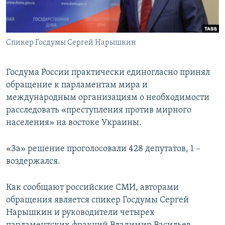
ПРИСОЕДИНЯЙТЕСЬ!
ПОБЕДИТЕЛЕЙ НЕ СУДЯТ?
КРЫМ.НЕПОКОРЕННЫЙ
Спикер Госдумы Сергей Нарышкин
ELIFBE
УКРАИНСКАЯ ПРОБЛЕМА КРЫМА
Госдума России практически единогласно принял
Все сайты RFE/RL
обращение к парламентам мира и
международным организациям о необходимости
расследовать «преступления против мирного
населения» на востоке Украины.
«За» решение проголосовали 428 депутатов, 1 –
воздержался.
Как сообщают российские СМИ, авторами
обращения является спикер Госдумы Сергей
Нарышкин и руководители четырех