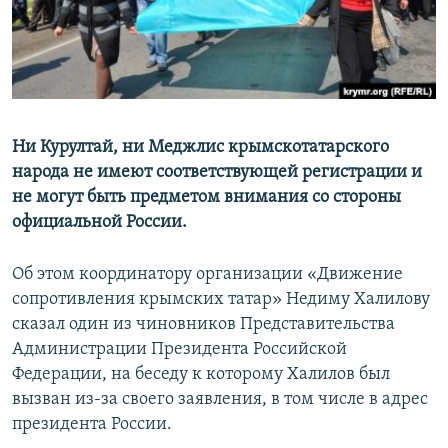
ПРИСОЕДИНЯЙТЕСЬ!
ПОБЕДИТЕЛЕЙ НЕ СУДЯТ?
КРЫМ.НЕПОКОРЕННЫЙ
ELIFBE
УКРАИНСКАЯ ПРОБЛЕМА КРЫМА
Ни Курултай, ни Меджлис крымскотатарского
Все сайты RFE/RL
народа не имеют соответствующей регистрации и
не могут быть предметом внимания со стороны
официальной России.
Об этом координатору организации «Движение
сопротивления крымских татар» Недиму Халилову
сказал один из чиновников Представительства
Администрации Президента Российской
Федерации, на беседу к которому Халилов был
вызван из-за своего заявления, в том числе в адрес
президента России.