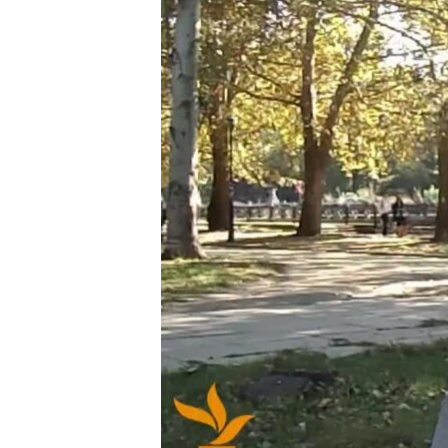
ПОБЕДИТЕЛЕЙ НЕ СУДЯТ?
КРЫМ.НЕПОКОРЕННЫЙ
ELIFBE
УКРАИНСКАЯ ПРОБЛЕМА КРЫМА