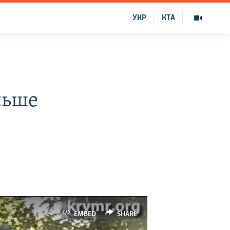
УКР
КТА
льше
EMBED
SHARE