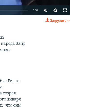
1:52
Загрузить
EMBED
SHARE
ль
 народа Заир
роны»
убит Решат
то
а созрел
ого января
ть, что они