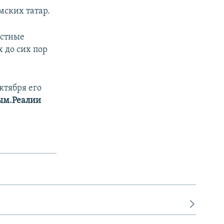
мских татар.
естные
 до сих пор
ктября его
ым.Реалии