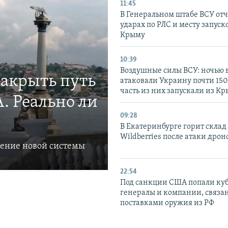
11:45
В Генеральном штабе ВСУ отч
ударах по РЛС и месту запуск
Крыму
10:39
Воздушные силы ВСУ: ночью 
закрыть путь
атаковали Украину почти 150
часть из них запускали из К
. Реально ли
09:28
В Екатеринбурге горит склад
Wildberries после атаки дрон
ление новой системы
22:54
Под санкции США попали ку
генералы и компании, связа
поставками оружия из РФ