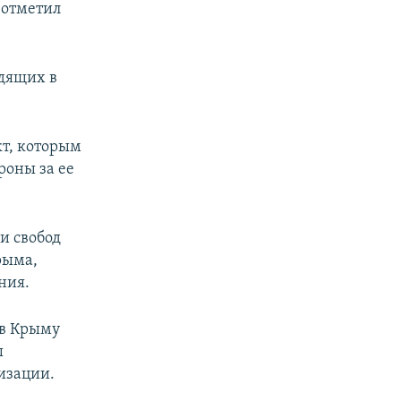
 отметил
одящих в
кт, которым
роны за ее
и свобод
рыма,
ния.
 в Крыму
ы
изации.