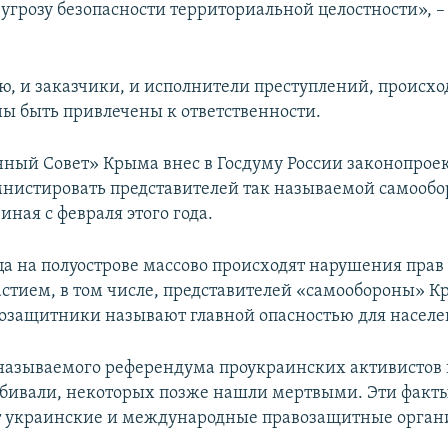
 угрозу безопасности территориальной целостности», –
ю, и заказчики, и исполнители преступлений, происх
ы быть привлечены к ответственности.
нный Совет» Крыма внес в Госдуму России законопрое
мнистировать представителей так называемой самообо
иная с февраля этого года.
ца на полуострове массово происходят нарушения прав 
астием, в том числе, представителей «самообороны» К
озащитники называют главной опасностью для населе
 называемого референдума проукраинских активистов
бивали, некоторых позже нашли мертвыми. Эти факт
т украинские и международные правозащитные орган