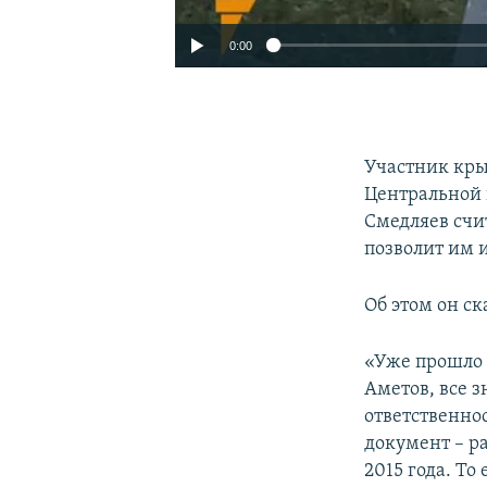
0:00
Участник кры
Центральной 
Смедляев счи
позволит им 
Об этом он с
«Уже прошло 
Аметов, все з
ответственнос
документ – р
2015 года. То