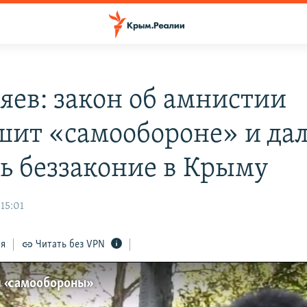
яев: закон об амнистии
шит «самообороне» и да
ь беззаконие в Крыму
 15:01
ся
Читать без VPN
 «самообороны»