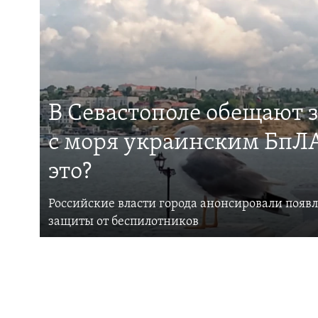
В Севастополе обещают 
с моря украинским БпЛА
это?
Российские власти города анонсировали появ
защиты от беспилотников