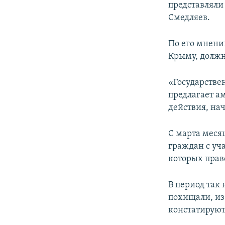
представляли
Смедляев.
По его мнени
Крыму, должн
«Государстве
предлагает а
действия, нач
С марта меся
граждан с уч
которых прав
В период так
похищали, из
констатирую