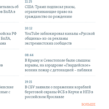
11:25
итались об
США: Трамп подписал указы,
ов БпЛА в
ограничивающие право на
гражданство по рождению
10:12
войска РФ
YouTube заблокировал каналы «Русской
 БпЛА,
общины» из-за рекламы
рыма
экстремистских сообществ
08:44
В Крыму и Севастополе были слышны
ов
взрывы, на аэродроме «Гвардейское»
возник пожар с детонацией – паблики
19:15
бинские
В СБУ заявили о поражении кораблей
нные с
береговой охраны ФСБ в Керчи и НПЗ в
российском Ярославле
БОЛЬШЕ