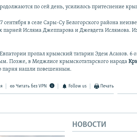
одолжаются по сей день, усилилось притеснение кры
27 сентября в селе Сары-Су Белогорского района неизв
х парней Исляма Джеппарова и Джевдета Ислямова. Их
в Евпатории пропал крымский татарин Эдем Асанов. 6 о
м. Позже, в Меджлисе крымскотатарского народа
Кр
о парня нашли повешенным.
ся
Читать без VPN
Follow us
Печать
НОВОСТИ