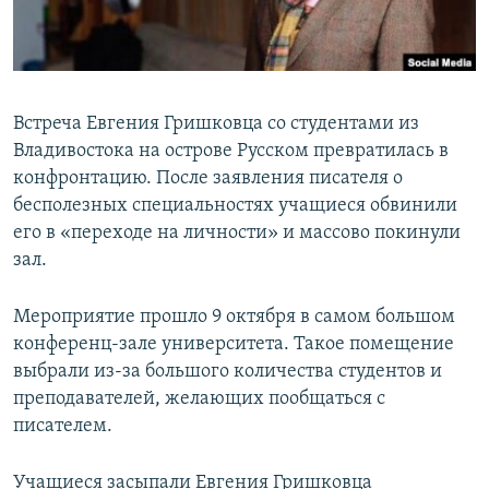
ПРИСОЕДИНЯЙТЕСЬ!
ПОБЕДИТЕЛЕЙ НЕ СУДЯТ?
КРЫМ.НЕПОКОРЕННЫЙ
ELIFBE
Встреча Евгения Гришковца со студентами из
УКРАИНСКАЯ ПРОБЛЕМА КРЫМА
Владивостока на острове Русском превратилась в
Все сайты RFE/RL
конфронтацию. После заявления писателя о
бесполезных специальностях учащиеся обвинили
его в «переходе на личности» и массово покинули
зал.
Мероприятие прошло 9 октября в самом большом
конференц-зале университета. Такое помещение
выбрали из-за большого количества студентов и
преподавателей, желающих пообщаться с
писателем.
Учащиеся засыпали Евгения Гришковца