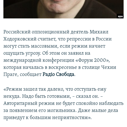
ПРИСОЕДИНЯЙТЕСЬ!
ПОБЕДИТЕЛЕЙ НЕ СУДЯТ?
КРЫМ.НЕПОКОРЕННЫЙ
ELIFBE
Российский оппозиционный деятель Михаил
УКРАИНСКАЯ ПРОБЛЕМА КРЫМА
Ходорковский считает, что репрессии в России
Все сайты RFE/RL
могут стать массовыми, если режим начнет
ощущать угрозу. Об этом он заявил на
международной конференции «Форум 2000»,
которая началась в воскресенье в столице Чехии
Праге, сообщает
Радiо Свобода
.
«Режим зашел так далеко, что отступать ему
некуда. Надо быть готовыми, – сказал он. –
Авторитарный режим не будет спокойно наблюдать
за появлением его могильника. Даже малые дела
приведут к большим неприятностям».