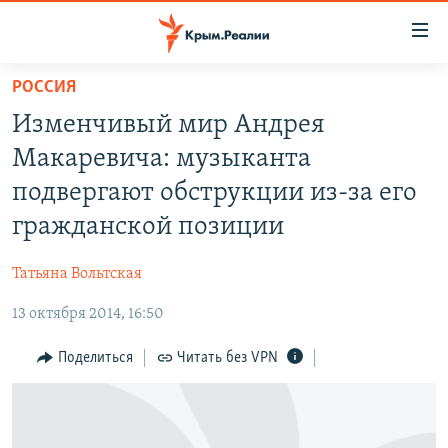
Доступность
ссылки
Вернуться
РОССИЯ
к
НОВОСТИ
Изменчивый мир Андрея
основному
СПЕЦПРОЕКТЫ
содержанию
Макаревича: музыканта
ВОДА
Вернутся
ГРУЗ 200
подвергают обструкции из-за его
к
ИСТОРИЯ
КАРТА ВОЕННЫХ ОБЪЕКТОВ КРЫМА
гражданской позиции
главной
ЕЩЕ
11 ЛЕТ ОККУПАЦИИ КРЫМА. 11 ИСТОРИЙ СОПРОТИВЛЕНИЯ
навигации
Татьяна Вольтская
Вернутся
РАДІО СВОБОДА
ИНТЕРАКТИВ
к
13 октября 2014, 16:50
КАК ОБОЙТИ БЛОКИРОВКУ
ИНФОГРАФИКА
поиску
Поделиться
Читать без VPN
ТЕЛЕПРОЕКТ КРЫМ.РЕАЛИИ
Українською
СОВЕТЫ ПРАВОЗАЩИТНИКОВ
Qırımtatar
ПРОПАВШИЕ БЕЗ ВЕСТИ