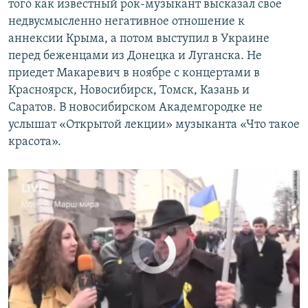
того как известный рок-музыкант высказал свое
недвусмысленно негативное отношение к
Андрей Макаревич на "Марше мира"
EMBED
SHARE
аннексии Крыма, а потом выступил в Украине
видео
Крым.Реалии
перед беженцами из Донецка и Луганска. Не
приедет Макаревич в ноябре с концертами в
Красноярск, Новосибирск, Томск, Казань и
Саратов. В новосибирском Академгородке не
услышат «Открытой лекции» музыканта «Что такое
красота».
No media source currently available