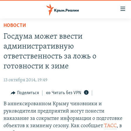
Доступность
ссылки
Вернуться
НОВОСТИ
к
НОВОСТИ
Госдума может ввести
основному
СПЕЦПРОЕКТЫ
содержанию
административную
ВОДА
Вернутся
ГРУЗ 200
ответственность за ложь о
к
ИСТОРИЯ
КАРТА ВОЕННЫХ ОБЪЕКТОВ КРЫМА
готовности к зиме
главной
ЕЩЕ
11 ЛЕТ ОККУПАЦИИ КРЫМА. 11 ИСТОРИЙ СОПРОТИВЛЕНИЯ
навигации
13 октября 2014, 19:49
Вернутся
РАДІО СВОБОДА
ИНТЕРАКТИВ
к
Поделиться
Читать без VPN
КАК ОБОЙТИ БЛОКИРОВКУ
ИНФОГРАФИКА
поиску
В аннексированном Крыму чиновники и
ТЕЛЕПРОЕКТ КРЫМ.РЕАЛИИ
Українською
руководители предприятий могут понести
СОВЕТЫ ПРАВОЗАЩИТНИКОВ
наказание за сокрытие информации о подготовке
Qırımtatar
объектов к зимнему сезону. Как сообщает
ТАСС
, в
ПРОПАВШИЕ БЕЗ ВЕСТИ