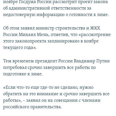
ноябре Госдума России рассмотрит проект закона
ПРИСОЕДИНЯЙТЕСЬ!
ПОБЕДИТЕЛЕЙ НЕ СУДЯТ?
об административной ответственности за
КРЫМ.НЕПОКОРЕННЫЙ
недостоверную информацию о готовности к зиме.
ELIFBE
Об этом заявил министр строительства и ЖКХ
УКРАИНСКАЯ ПРОБЛЕМА КРЫМА
России Михаил Мень, отметив, что «рассмотрение
Все сайты RFE/RL
этого законопроекта запланировано в ноябре
текущего года».
Тем временем президент России Владимир Путин
потребовал срочно завершить все работы по
подготовке к зиме.
«Если что-то еще где-то не сделано, нужно
обратить на это внимание и срочно завершить все
работы», – заявил он на совещании с членами
российского правительства.