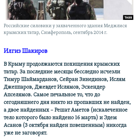
ПРИСОЕДИНЯЙТЕСЬ!
ПОБЕДИТЕЛЕЙ НЕ СУДЯТ?
КРЫМ.НЕПОКОРЕННЫЙ
Российские силовики у захваченного здания Меджлися
ELIFBE
крымских татар, Симферополь, сентябрь 2014 г.
УКРАИНСКАЯ ПРОБЛЕМА КРЫМА
Все сайты RFE/RL
Илгиз Шакиров
В Крыму продолжаются похищения крымских
татар. За последние месяцы бесследно исчезли
Тимур Шаймарданов, Сейран Зинединов, Ислям
Джеппаров, Джевдет Ислямов, Эскендер
Апселямов. Самое печальное то, что до
сегодняшнего дня никто из пропавших не найден,
а двое найденных – Решат Аметов (искалеченное
тело которого было найдено 16 марта) и Эдем
Асанов (3 октября найден повешенным) никогда
уже не заговорят.