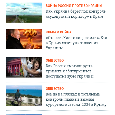
ВОЙНА РОССИИ ПРОТИВ УКРАИНЫ
Как Украина берет под контроль
«сухопутный коридор» в Крым
КРЫМ И ВОЙНА
«Стереть Киев с лица земли». Кто
в Крыму хочет уничтожения
Украины
ОБЩЕСТВО
Как Россия «мотивирует»
крымских абитуриентов
поступать в вузы Украины
ОБЩЕСТВО
Война на пляжах и тотальный
контроль: главные вызовы
курортного сезона-2026 в Крыму