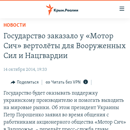
Доступность
ссылки
Вернуться
НОВОСТИ
к
НОВОСТИ
Государство заказало у «Мотор
основному
СПЕЦПРОЕКТЫ
содержанию
Сич» вертолёты для Вооруженных
ВОДА
Вернутся
ГРУЗ 200
Сил и Нацгвардии
к
ИСТОРИЯ
КАРТА ВОЕННЫХ ОБЪЕКТОВ КРЫМА
главной
14 октября 2014, 19:33
ЕЩЕ
11 ЛЕТ ОККУПАЦИИ КРЫМА. 11 ИСТОРИЙ СОПРОТИВЛЕНИЯ
навигации
Вернутся
Поделиться
Читать без VPN
РАДІО СВОБОДА
ИНТЕРАКТИВ
к
Государство будет оказывать поддержку
КАК ОБОЙТИ БЛОКИРОВКУ
ИНФОГРАФИКА
поиску
украинскому производителю и помогать выходить
ТЕЛЕПРОЕКТ КРЫМ.РЕАЛИИ
на мировые рынки. Об этом президент Украины
Українською
Петр Порошенко заявил во время общения с
СОВЕТЫ ПРАВОЗАЩИТНИКОВ
Qırımtatar
работниками акционерного общества «Мотор Сич»
ПРОПАВШИЕ БЕЗ ВЕСТИ
в Запорожье, – передаёт пресс-служба главы