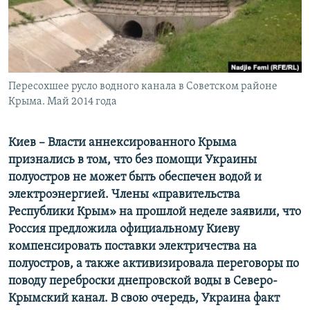
ПРИСОЕДИНЯЙТЕСЬ!
ПОБЕДИТЕЛЕЙ НЕ СУДЯТ?
КРЫМ.НЕПОКОРЕННЫЙ
ELIFBE
Пересохшее русло водного канала в Советском районе
УКРАИНСКАЯ ПРОБЛЕМА КРЫМА
Крыма. Май 2014 года
Все сайты RFE/RL
Киев – Власти аннексированного Крыма
признались в том, что без помощи Украины
полуостров не может быть обеспечен водой и
электроэнергией. Члены «правительства
Республики Крым» на прошлой неделе заявили, что
Россия предложила официальному Киеву
компенсировать поставки электричества на
полуостров, а также активизировала переговоры по
поводу переброски днепровской воды в Северо-
Крымский канал. В свою очередь, Украина факт