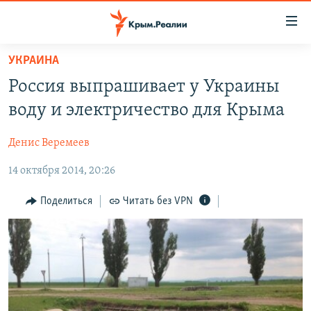
Доступность
ссылки
Вернуться
УКРАИНА
к
НОВОСТИ
Россия выпрашивает у Украины
основному
СПЕЦПРОЕКТЫ
содержанию
воду и электричество для Крыма
ВОДА
Вернутся
ГРУЗ 200
к
Денис Веремеев
ИСТОРИЯ
КАРТА ВОЕННЫХ ОБЪЕКТОВ КРЫМА
главной
14 октября 2014, 20:26
ЕЩЕ
11 ЛЕТ ОККУПАЦИИ КРЫМА. 11 ИСТОРИЙ СОПРОТИВЛЕНИЯ
навигации
Вернутся
РАДІО СВОБОДА
ИНТЕРАКТИВ
Поделиться
Читать без VPN
к
КАК ОБОЙТИ БЛОКИРОВКУ
ИНФОГРАФИКА
поиску
ТЕЛЕПРОЕКТ КРЫМ.РЕАЛИИ
Українською
СОВЕТЫ ПРАВОЗАЩИТНИКОВ
Qırımtatar
ПРОПАВШИЕ БЕЗ ВЕСТИ