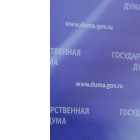
ПОБЕДИТЕЛЕЙ НЕ СУДЯТ?
КРЫМ.НЕПОКОРЕННЫЙ
ELIFBE
УКРАИНСКАЯ ПРОБЛЕМА КРЫМА