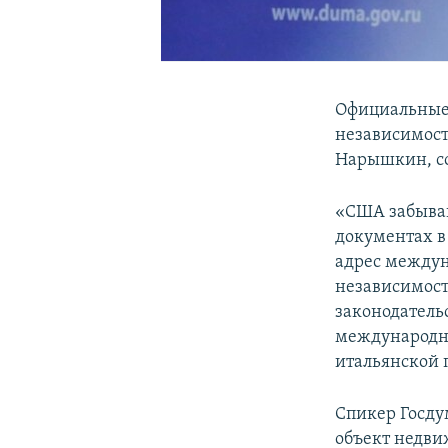
Официальные 
независимост
Нарышкин, со
«США забываю
документах в
адрес междуна
независимост
законодательс
международно
итальянской 
Спикер Госду
объект недви