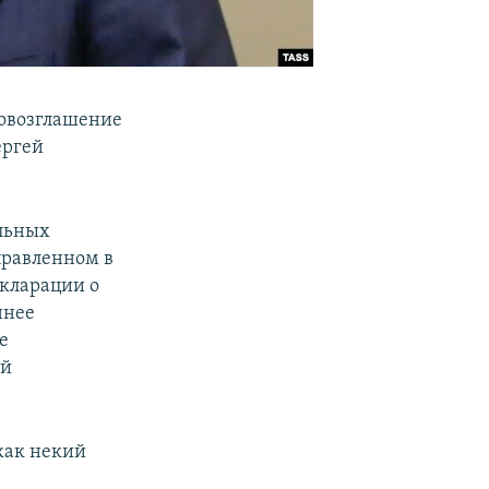
овозглашение
ергей
альных
правленном в
екларации о
ннее
е
ей
как некий