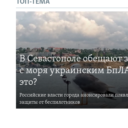
ТОП-ТЕМА
В Севастополе обещают 
с моря украинским БпЛА
это?
Российские власти города анонсировали появ
защиты от беспилотников