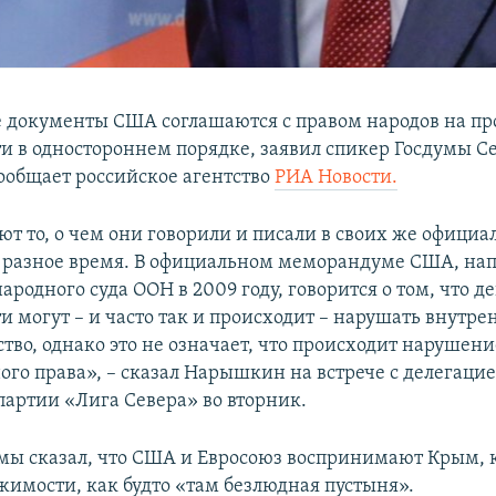
документы США соглашаются с правом народов на пр
и в одностороннем порядке, заявил спикер Госдумы С
общает российское агентство
РИА Новости.
т то, о чем они говорили и писали в своих же офици
 разное время. В официальном меморандуме США, на
родного суда ООН в 2009 году, говорится о том, что д
и могут – и часто так и происходит – нарушать внутре
тво, однако это не означает, что происходит нарушени
го права», – сказал Нарышкин на встрече с делегаци
партии «Лига Севера» во вторник.
мы сказал, что США и Евросоюз воспринимают Крым, 
жимости, как будто «там безлюдная пустыня».