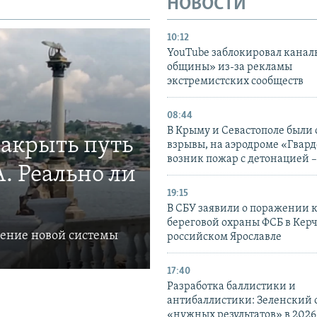
НОВОСТИ
10:12
YouTube заблокировал канал
общины» из-за рекламы
экстремистских сообществ
08:44
В Крыму и Севастополе были
закрыть путь
взрывы, на аэродроме «Гвар
возник пожар с детонацией 
. Реально ли
19:15
В СБУ заявили о поражении 
береговой охраны ФСБ в Керч
ление новой системы
российском Ярославле
17:40
Разработка баллистики и
антибаллистики: Зеленский
«нужных результатов» в 2026