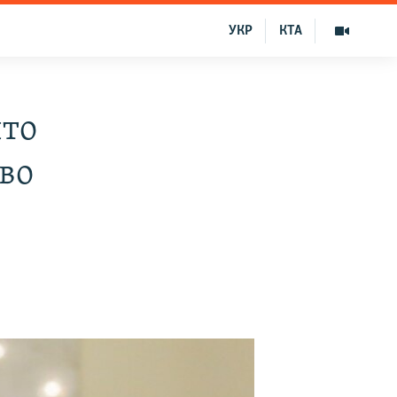
УКР
КТА
что
во