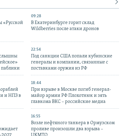
09:28
ы «Русской
В Екатеринбурге горит склад
Wildberries после атаки дронов
22:54
 слышны
Под санкции США попали кубинские
дейское»
генералы и компании, связанные с
– паблики
поставками оружия из РФ
18:44
кораблей
При взрыве в Москве погиб генерал-
и и НПЗ в
майор армии РФ Плохотнюк и зять
главкома ВКС – российские медиа
16:55
Возле нефтяного танкера в Ормузском
 ожидает
проливе произошли два взрыва –
-2027
UKMTO