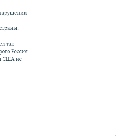
в нарушении
страны.
ел так
рого Россия
ни США не