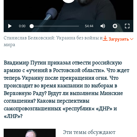
ПРИСОЕДИНЯЙТЕСЬ!
ПОБЕДИТЕЛЕЙ НЕ СУДЯТ?
КРЫМ.НЕПОКОРЕННЫЙ
0:00
54:44
ELIFBE
Станислав Белковский: Украина без войны и
УКРАИНСКАЯ ПРОБЛЕМА КРЫМА
Загрузить
мира
Все сайты RFE/RL
Владимир Путин приказал отвести российскую
армию с «учений в Ростовской области». Что ждет
теперь Украину после прекращения огня. Что
происходит во время кампании по выборам в
Верховную Раду? Будут ли выполнены Минские
соглашения? Каковы перспективы
самопровозглашенных «республик« «ДНР» и
«ЛНР»?
Эти темы обсуждают