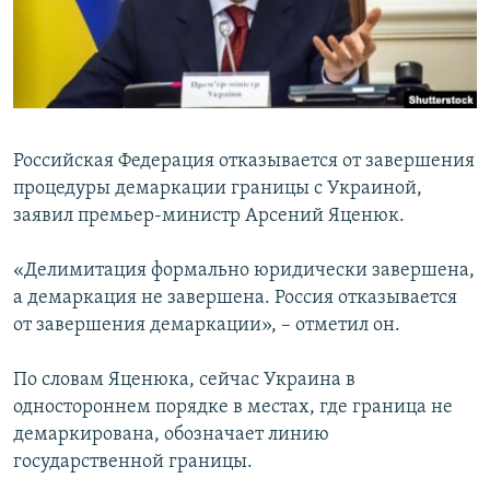
ПРИСОЕДИНЯЙТЕСЬ!
ПОБЕДИТЕЛЕЙ НЕ СУДЯТ?
КРЫМ.НЕПОКОРЕННЫЙ
ELIFBE
УКРАИНСКАЯ ПРОБЛЕМА КРЫМА
Российская Федерация отказывается от завершения
Все сайты RFE/RL
процедуры демаркации границы с Украиной,
заявил премьер-министр Арсений Яценюк.
«Делимитация формально юридически завершена,
а демаркация не завершена. Россия отказывается
от завершения демаркации», – отметил он.
По словам Яценюка, сейчас Украина в
одностороннем порядке в местах, где граница не
демаркирована, обозначает линию
государственной границы.