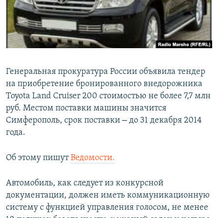
ПРИСОЕДИНЯЙТЕСЬ!
ПОБЕДИТЕЛЕЙ НЕ СУДЯТ?
КРЫМ.НЕПОКОРЕННЫЙ
ELIFBE
УКРАИНСКАЯ ПРОБЛЕМА КРЫМА
Генеральная прокуратура России объ­явила тендер
Все сайты RFE/RL
на приобретение бронированного внедорожника
Toyota Land Cruiser 200 стоимостью не более 7,7 млн
руб. Мес­том поставки машины значится
–
Симферополь, срок поставки
до 31 декабря 2014
года.
Об этому пишут
Ведомости.
Автомобиль, как следует из конкурсной
документации, должен иметь коммуникационную
систему с функцией управления голосом, не менее