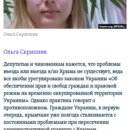
ПРИСОЕДИНЯЙТЕСЬ!
ПОБЕДИТЕЛЕЙ НЕ СУДЯТ?
КРЫМ.НЕПОКОРЕННЫЙ
ELIFBE
Ольга Скрипник
УКРАИНСКАЯ ПРОБЛЕМА КРЫМА
Все сайты RFE/RL
Ольга Скрипник
Депутатам и чиновникам кажется, что проблемы
въезда или выезда в/из Крыма не существует, ведь
все якобы урегулировано законом Украины «Об
обеспечении прав и свобод граждан и правовой
режим на временно оккупированной территории
Украины». Однако практика говорит о
противоположном. Граждане Украины, в первую
очередь, крымчане уже полгода сталкиваются с
постоянными проблемами при пересечении
административной границы с Крымом.