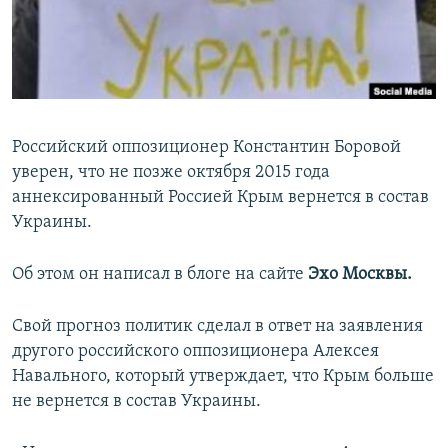
ПРИСОЕДИНЯЙТЕСЬ!
ПОБЕДИТЕЛЕЙ НЕ СУДЯТ?
КРЫМ.НЕПОКОРЕННЫЙ
ELIFBE
УКРАИНСКАЯ ПРОБЛЕМА КРЫМА
Российский оппозиционер Константин Боровой
Все сайты RFE/RL
уверен, что не позже октября 2015 года
аннексированный Россией Крым вернется в состав
Украины.
Об этом он написал в блоге на сайте
Эхо Москвы.
Свой прогноз политик сделал в ответ на заявления
другого российского оппозиционера Алексея
Навального, который утверждает, что Крым больше
не вернется в состав Украины.