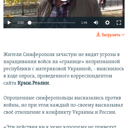
ПРИСОЕДИНЯЙТЕСЬ!
ПОБЕДИТЕЛЕЙ НЕ СУДЯТ?
КРЫМ.НЕПОКОРЕННЫЙ
0:00
1:44
ELIFBE
Загрузить
УКРАИНСКАЯ ПРОБЛЕМА КРЫМА
Все сайты RFE/RL
Жители Симферополя зачастую не видят угрозы в
наращивании войск на «границе» непризнанной
республики с материковой Украиной, - выяснилось
в ходе опроса, проведенного корреспондентом
сайта
Крым.Реалии
.
Опрошенные симферопольцы высказались против
войны, но при этом каждый по-своему высказывал
своё отношение к конфликту Украины и России.
«Эти действия ни к чему хорошему не приведут.