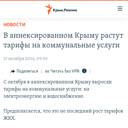
Доступность
ссылки
Вернуться
НОВОСТИ
к
НОВОСТИ
В аннексированном Крыму растут
основному
СПЕЦПРОЕКТЫ
содержанию
тарифы на коммунальные услуги
ВОДА
Вернутся
ГРУЗ 200
к
17 октября 2014, 09:05
ИСТОРИЯ
КАРТА ВОЕННЫХ ОБЪЕКТОВ КРЫМА
главной
ЕЩЕ
Поделиться
Читать без VPN
11 ЛЕТ ОККУПАЦИИ КРЫМА. 11 ИСТОРИЙ СОПРОТИВЛЕНИЯ
навигации
Вернутся
РАДІО СВОБОДА
С октября в аннексированном Крыму выросли
ИНТЕРАКТИВ
к
тарифы на коммунальные услуги: на
КАК ОБОЙТИ БЛОКИРОВКУ
ИНФОГРАФИКА
поиску
электроэнергию и водоснабжение.
ТЕЛЕПРОЕКТ КРЫМ.РЕАЛИИ
Українською
Предполагается, что это не последний рост тарифов
СОВЕТЫ ПРАВОЗАЩИТНИКОВ
Qırımtatar
ЖКХ.
ПРОПАВШИЕ БЕЗ ВЕСТИ