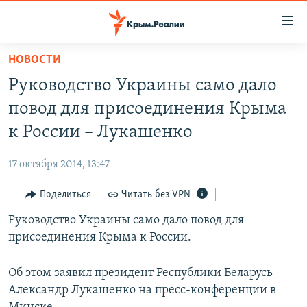
Доступность
ссылки
Вернуться
НОВОСТИ
к
НОВОСТИ
Руководство Украины само дало
основному
СПЕЦПРОЕКТЫ
содержанию
повод для присоединения Крыма
ВОДА
Вернутся
ГРУЗ 200
к России – Лукашенко
к
ИСТОРИЯ
КАРТА ВОЕННЫХ ОБЪЕКТОВ КРЫМА
главной
17 октября 2014, 13:47
ЕЩЕ
11 ЛЕТ ОККУПАЦИИ КРЫМА. 11 ИСТОРИЙ СОПРОТИВЛЕНИЯ
навигации
Вернутся
Поделиться
Читать без VPN
РАДІО СВОБОДА
ИНТЕРАКТИВ
к
Руководство Украины само дало повод для
КАК ОБОЙТИ БЛОКИРОВКУ
ИНФОГРАФИКА
поиску
присоединения Крыма к России.
ТЕЛЕПРОЕКТ КРЫМ.РЕАЛИИ
Українською
СОВЕТЫ ПРАВОЗАЩИТНИКОВ
Об этом заявил президент Республики Беларусь
Qırımtatar
Александр Лукашенко на пресс-конференции в
ПРОПАВШИЕ БЕЗ ВЕСТИ