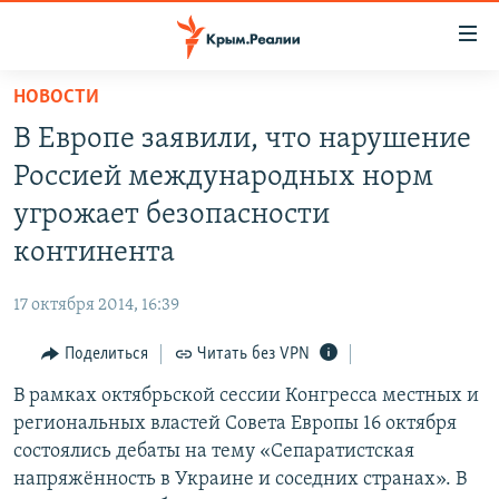
Доступность
ссылки
Вернуться
НОВОСТИ
к
НОВОСТИ
В Европе заявили, что нарушение
основному
СПЕЦПРОЕКТЫ
содержанию
Россией международных норм
ВОДА
Вернутся
ГРУЗ 200
угрожает безопасности
к
ИСТОРИЯ
КАРТА ВОЕННЫХ ОБЪЕКТОВ КРЫМА
континента
главной
ЕЩЕ
11 ЛЕТ ОККУПАЦИИ КРЫМА. 11 ИСТОРИЙ СОПРОТИВЛЕНИЯ
навигации
17 октября 2014, 16:39
Вернутся
РАДІО СВОБОДА
ИНТЕРАКТИВ
к
Поделиться
Читать без VPN
КАК ОБОЙТИ БЛОКИРОВКУ
ИНФОГРАФИКА
поиску
В рамках октябрьской сессии Конгресса местных и
ТЕЛЕПРОЕКТ КРЫМ.РЕАЛИИ
Українською
региональных властей Совета Европы 16 октября
СОВЕТЫ ПРАВОЗАЩИТНИКОВ
состоялись дебаты на тему «Сепаратистская
Qırımtatar
напряжённость в Украине и соседних странах». В
ПРОПАВШИЕ БЕЗ ВЕСТИ