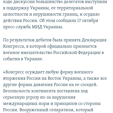
ходе дискуссии большинство делегатов выступили
ПРИСОЕДИНЯЙТЕСЬ!
ПОБЕДИТЕЛЕЙ НЕ СУДЯТ?
в поддержку Украины, ее территориальной
КРЫМ.НЕПОКОРЕННЫЙ
целостности и нерушимости границ, и осудило
действия России. Об этом сообщила 17 октября
ELIFBE
пресс-служба МИД Украины.
УКРАИНСКАЯ ПРОБЛЕМА КРЫМА
Все сайты RFE/RL
По результатам дебатов была принята Декларация
Конгресса, в которой официально признается
военное вмешательство Российской Федерации в
события в Украине.
«Конгресс осуждает любую форму военного
вторжения России на Восток Украины, а также все
другие формы давления России на ее соседей.
Безопасность континента поставлена под
серьезную угрозу из-за нарушения
международных норм и принципов со стороны
России. Вооруженный сепаратизм, который