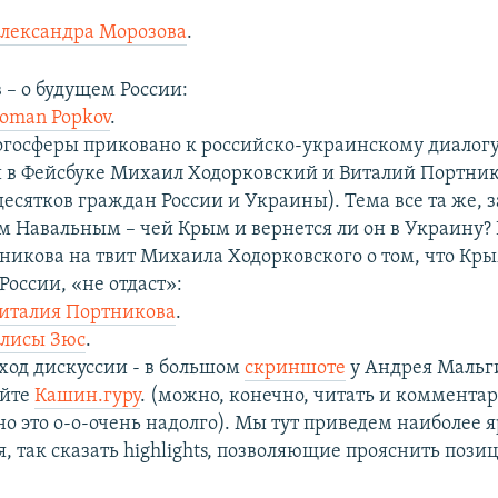
лександра Морозова
.
 – о будущем России:
oman Popkov
.
госферы приковано к российско-украинскому диалогу
и в Фейсбуке Михаил Ходорковский и Виталий Портник
есятков граждан России и Украины). Тема все та же, 
м Навальным – чей Крым и вернется ли он в Украину? 
никова на твит Михаила Ходорковского о том, что Кры
оссии, «не отдаст»:
италия Портникова
.
лисы Зюс
.
од дискуссии - в большом
скриншоте
у Андрея Мальг
айте
Кашин.гуру
. (можно, конечно, читать и комментар
о это о-о-очень надолго). Мы тут приведем наиболее 
 так сказать highlights, позволяющие прояснить позиц