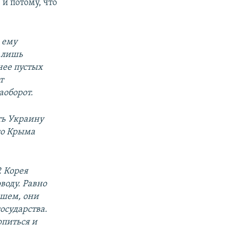
е и потому, что
 ему
 лишь
нее пустых
т
аоборот.
ть Украину
го Крыма
. Корея
воду. Равно
ншем, они
осударства.
опиться и