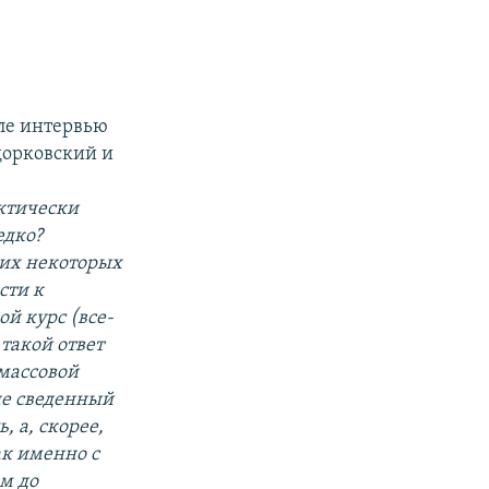
ле интервью
одорковский и
актически
едко?
них некоторых
сти к
ой курс (все-
такой ответ
 массовой
 не сведенный
 а, скорее,
ак именно с
м до