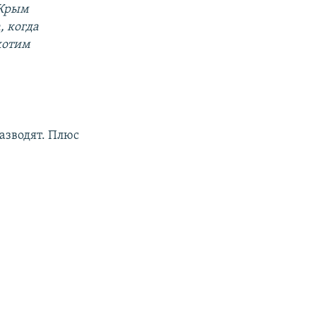
 Крым
, когда
хотим
разводят. Плюс