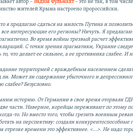
зывает автор –
Вадим Фульмахт
– это не так, в том числ
инство жителей Крыма настроено пророссийски.
то я предлагаю сдаться на милость Путина и позволить
 все интересующие его регионы? Ничуть. Я предлагаю
рагматично. Во время войны трезвый расчет эффектив
еклараций. С точки зрения прагматики, Украине следуе
то, что делает ее сильнее, а ее противника слабее. И н
адание территорией с враждебным населением сдела
д ли. Может ли содержание убыточного и депрессивно
ю слабее? Безусловно.
мним историю. От Германии в свое время оторвали ГДР
 две части. Наверное, корейцы переживают по этому по
когда-то. Но вместо того, чтобы грезить военным рева
ботать на перспективу: создали конкурентоспособные г
 отрезке времени это эффективнее. <...>. Не надо тор