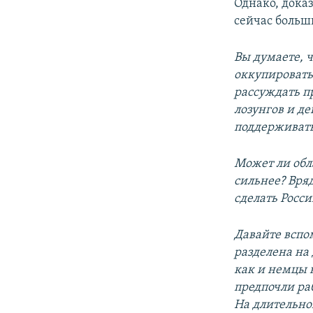
Однако, дока
сейчас больш
Вы думаете, ч
оккупировать
рассуждать п
лозунгов и д
поддерживать 
Может ли обл
сильнее? Вря
сделать Росси
Давайте вспо
разделена на
как и немцы 
предпочли ра
На длительном