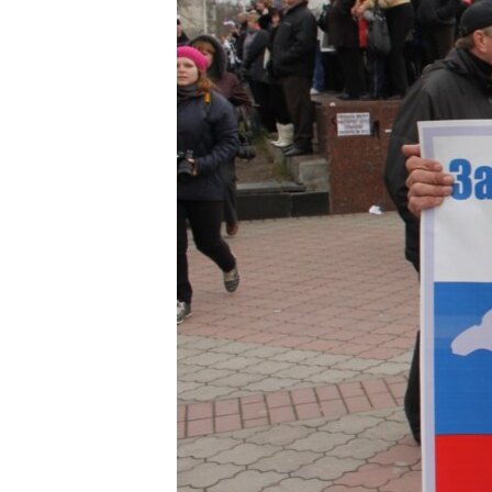
ПОБЕДИТЕЛЕЙ НЕ СУДЯТ?
КРЫМ.НЕПОКОРЕННЫЙ
ELIFBE
УКРАИНСКАЯ ПРОБЛЕМА КРЫМА