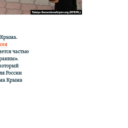
 Крыма.
сея
нется частью
краины».
 который
Для России
ема Крыма