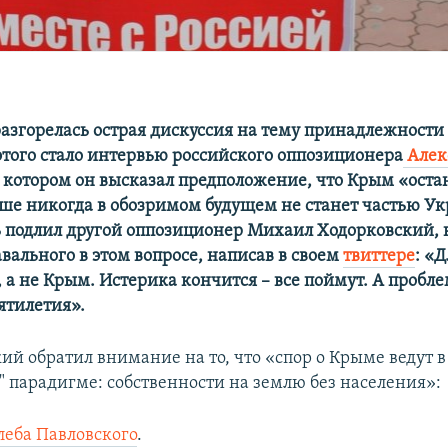
разгорелась острая дискуссия на тему принадлежности
этого стало интервью российского оппозиционера
Алек
в котором он высказал предположение, что Крым «оста
ьше никогда в обозримом будущем не станет частью У
ь подлил другой оппозиционер Михаил Ходорковский,
вального в этом вопросе, написав в своем
твиттере
: «
, а не Крым. Истерика кончится – все поймут. А пробл
ятилетия».
ий обратил внимание на то, что «спор о Крыме ведут в
" парадигме: собственности на землю без населения»:
леба Павловского
.