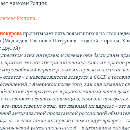
ает Алексей Рощин:
лексея Рощина
.
нокурова
прочитывает пять появившихся на этой неде
а (Медведев, Иванов и Патрушев - с одной стороны, Х
 другой):
 адресатом этих интервью и почему они были даны пр
, притом что все эти три чиновника дают их крайне р
 миролюбивый характер этих интервью и наличие в 
ответов – о невозможности возврата в СССР, о готовно
отношений с Америкой после того, как она изменит св
 обещаний превратить ее в радиоактивный пепел даже 
 о готовности слушать оппозицию, если она пользуется
все-таки говорит о том, что главный их адресат – это
ивной антизападной пропагандой российский обыватель,
пад.
<...>
если такие интервью с чем и идут вразрез – т
кремлевской ультрапропагандой – картинками «Дойде