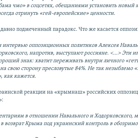
бама чмо» в соцсетях, обещаниями установить новый
всегда отринуть «гей-европейские» ценности.
, давно подмеченный парадокс. Что же касается оппоз
и интервью оппозиционных политиков Алексея Наваль
рковского, напротив, выступают россияне. <...> Эти и
ороший знак: хватит переживать внутри личного «гетт
 на свою сторону пресловутые 84%. Не так незыблемо 
, как кажется.
раинской реакции на «крымнаш» российских оппозиц
»:
ентариям в отношении Навального и Ходорковского, 
т в возврат Крыма под украинский контроль в обозрим