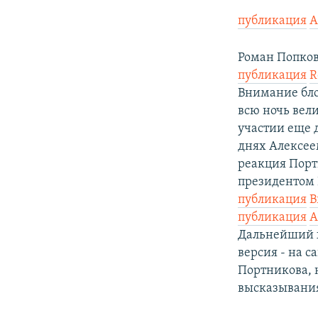
публикация
А
Роман Попков
публикация
R
Внимание бло
всю ночь вел
участии еще д
днях Алексее
реакция Порт
президентом Р
публикация
В
публикация
А
Дальнейший х
версия - на с
Портникова, н
высказывания,