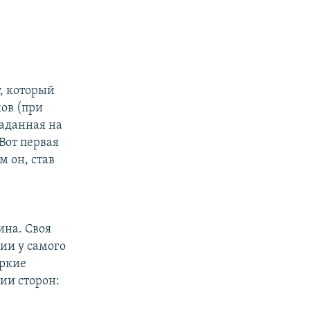
, который
ов (при
заданная на
Вот первая
м он, став
ина. Своя
ии у самого
яркие
ии сторон: