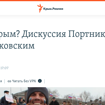
рым? Дискуссия Портник
ковским
 17:07
ся
Читать без VPN