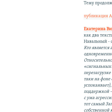
Тему продолж
публикация
А
Екатерина Ви
как два текст
Навальный - с
Кто является
одновременно
Относительно
«сигнальных» 
перезагрузке 
таки на фоне
успокаивает),
поддержкой – 
с ума агресс
тот самый За
собственной 