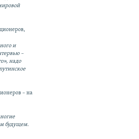
 мировой
иционеров,
ного и
нтервью –
о», надо
«путинское
ионеров – на
многие
ом будущем.