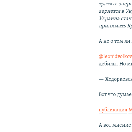
тратить энер
вернется в Ук
Украина стан
принимать Кр
А не о том ли
@leonidvolko
дебилы. Но м
— Ходорковс
Вот что дума
публикация
М
А вот мнение