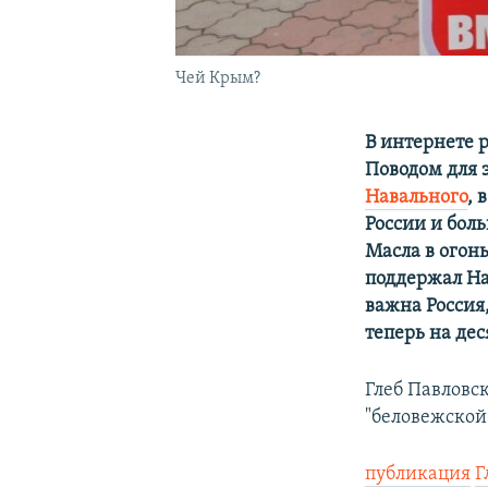
Чей Крым?
В интернете 
Поводом для 
Навального
, 
России и бол
Масла в огон
поддержал На
важна Россия
теперь на дес
Глеб Павловск
"беловежской
публикация
Г