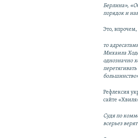
Берлина», «О
порядок и на
Это, впрочем
то адресатам
Михаила Ходо
однозначно х
перетягивать
большинство»
Рефлексия ук
сайте «Хвиля
Судя по комм
всерьез веря