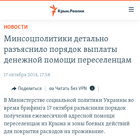
Доступность
ссылки
Вернуться
НОВОСТИ
к
НОВОСТИ
Минсоцполитики детально
основному
СПЕЦПРОЕКТЫ
содержанию
разъяснило порядок выплаты
ВОДА
Вернутся
ГРУЗ 200
денежной помощи переселенцам
к
ИСТОРИЯ
КАРТА ВОЕННЫХ ОБЪЕКТОВ КРЫМА
главной
17 октября 2014, 17:58
ЕЩЕ
11 ЛЕТ ОККУПАЦИИ КРЫМА. 11 ИСТОРИЙ СОПРОТИВЛЕНИЯ
навигации
Вернутся
Поделиться
Читать без VPN
РАДІО СВОБОДА
ИНТЕРАКТИВ
к
В Министерстве социальной политики Украины во
КАК ОБОЙТИ БЛОКИРОВКУ
ИНФОГРАФИКА
поиску
время брифинга 17 октября разъяснили порядок
ТЕЛЕПРОЕКТ КРЫМ.РЕАЛИИ
получения ежемесячной адресной помощи
Українською
переселенцам из Крыма и зоны боевых действий
СОВЕТЫ ПРАВОЗАЩИТНИКОВ
Qırımtatar
для покрытия расходов на проживание.
ПРОПАВШИЕ БЕЗ ВЕСТИ