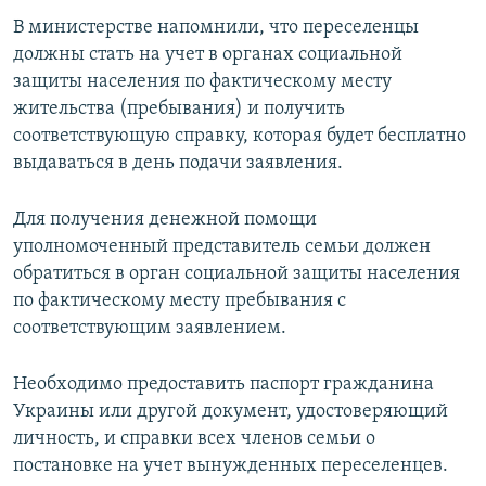
ПРИСОЕДИНЯЙТЕСЬ!
ПОБЕДИТЕЛЕЙ НЕ СУДЯТ?
В министерстве напомнили, что переселенцы
должны стать на учет в органах социальной
КРЫМ.НЕПОКОРЕННЫЙ
защиты населения по фактическому месту
ELIFBE
жительства (пребывания) и получить
соответствующую справку, которая будет бесплатно
УКРАИНСКАЯ ПРОБЛЕМА КРЫМА
выдаваться в день подачи заявления.
Все сайты RFE/RL
Для получения денежной помощи
уполномоченный представитель семьи должен
обратиться в орган социальной защиты населения
по фактическому месту пребывания с
соответствующим заявлением.
Необходимо предоставить паспорт гражданина
Украины или другой документ, удостоверяющий
личность, и справки всех членов семьи о
постановке на учет вынужденных переселенцев.