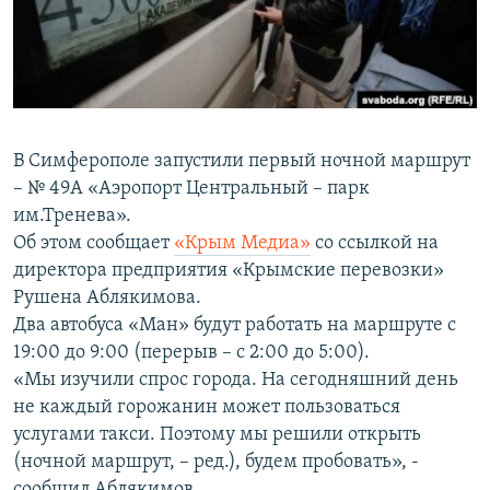
ПРИСОЕДИНЯЙТЕСЬ!
ПОБЕДИТЕЛЕЙ НЕ СУДЯТ?
КРЫМ.НЕПОКОРЕННЫЙ
ELIFBE
УКРАИНСКАЯ ПРОБЛЕМА КРЫМА
В Симферополе запустили первый ночной маршрут
Все сайты RFE/RL
– № 49А «Аэропорт Центральный – парк
им.Тренева».
Об этом сообщает
«Кр
ым Медиа»
со ссылкой на
директора предприятия «Крымские перевозки»
Рушена Аблякимова.
Два автобуса «Ман» будут работать на маршруте с
19:00 до 9:00 (перерыв – с 2:00 до 5:00).
«Мы изучили спрос города. На сегодняшний день
не каждый горожанин может пользоваться
услугами такси. Поэтому мы решили открыть
(ночной маршрут, – ред.), будем пробовать», -
сообщил Аблякимов.