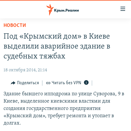
Доступность
ссылки
Вернуться
НОВОСТИ
к
НОВОСТИ
Под «Крымский дом» в Киеве
основному
СПЕЦПРОЕКТЫ
содержанию
выделили аварийное здание в
ВОДА
Вернутся
ГРУЗ 200
судебных тяжбах
к
ИСТОРИЯ
КАРТА ВОЕННЫХ ОБЪЕКТОВ КРЫМА
главной
18 октября 2014, 21:14
ЕЩЕ
11 ЛЕТ ОККУПАЦИИ КРЫМА. 11 ИСТОРИЙ СОПРОТИВЛЕНИЯ
навигации
Вернутся
Поделиться
Читать без VPN
РАДІО СВОБОДА
ИНТЕРАКТИВ
к
Здание бывшего ипподрома по улице Суворова, 9 в
КАК ОБОЙТИ БЛОКИРОВКУ
ИНФОГРАФИКА
поиску
Киеве, выделенное киевскими властями для
ТЕЛЕПРОЕКТ КРЫМ.РЕАЛИИ
создания государственного предприятия
Українською
«Крымский дом», требует ремонта и утопает в
СОВЕТЫ ПРАВОЗАЩИТНИКОВ
Qırımtatar
долгах.
ПРОПАВШИЕ БЕЗ ВЕСТИ