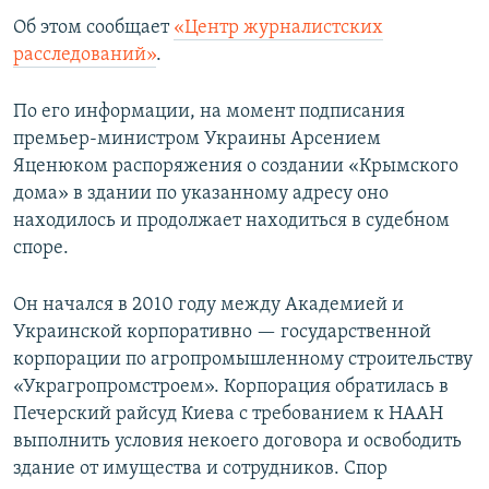
ПРИСОЕДИНЯЙТЕСЬ!
ПОБЕДИТЕЛЕЙ НЕ СУДЯТ?
Об этом сообщает
«Центр журналистских
расследований»
.
КРЫМ.НЕПОКОРЕННЫЙ
ELIFBE
По его информации, на момент подписания
премьер-министром Украины Арсением
УКРАИНСКАЯ ПРОБЛЕМА КРЫМА
Яценюком распоряжения о создании «Крымского
Все сайты RFE/RL
дома» в здании по указанному адресу оно
находилось и продолжает находиться в судебном
споре.
Он начался в 2010 году между Академией и
Украинской корпоративно — государственной
корпорации по агропромышленному строительству
«Украгропромстроем». Корпорация обратилась в
Печерский райсуд Киева с требованием к НААН
выполнить условия некоего договора и освободить
здание от имущества и сотрудников. Спор