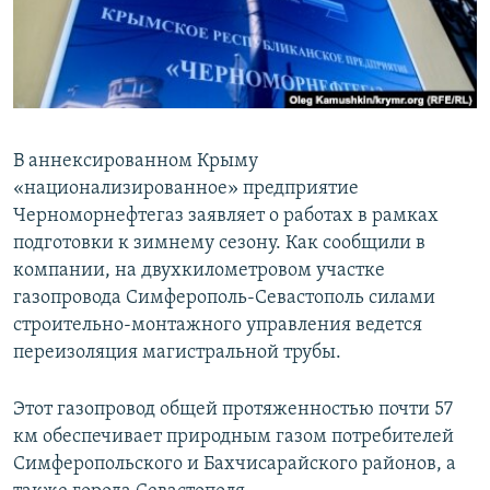
ПРИСОЕДИНЯЙТЕСЬ!
ПОБЕДИТЕЛЕЙ НЕ СУДЯТ?
КРЫМ.НЕПОКОРЕННЫЙ
ELIFBE
УКРАИНСКАЯ ПРОБЛЕМА КРЫМА
В аннексированном Крыму
Все сайты RFE/RL
«национализированное» предприятие
Черноморнефтегаз заявляет о работах в рамках
подготовки к зимнему сезону. Как сообщили в
компании, на двухкилометровом участке
газопровода Симферополь-Севастополь силами
строительно-монтажного управления ведется
переизоляция магистральной трубы.
Этот газопровод общей протяженностью почти 57
км обеспечивает природным газом потребителей
Симферопольского и Бахчисарайского районов, а