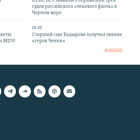
ы
В СБС ВСУ заявили о поражении трех
судов российского «теневого флота» в
Черном море
18:10
акеты
Старший сын Кадырова получил звание
ки M270
«героя Чечни»
БОЛЬШЕ