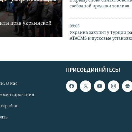
В Крыму снова снизят объем
свободной продажи топлива
щиты прав украинской
09:05
Украина закупит у Турции р
ATACMS и пусковые установ
ПРИСОЕДИНЯЙТЕСЬ!
и. О нас
омментирования
опирайта
вязь