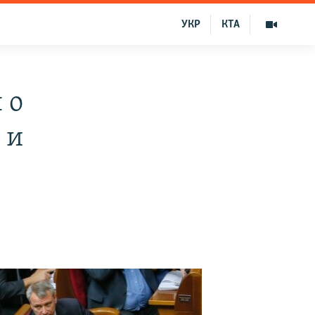
УКР
КТА
 о
 и