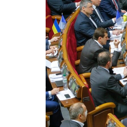
ПОБЕДИТЕЛЕЙ НЕ СУДЯТ?
КРЫМ.НЕПОКОРЕННЫЙ
ELIFBE
УКРАИНСКАЯ ПРОБЛЕМА КРЫМА