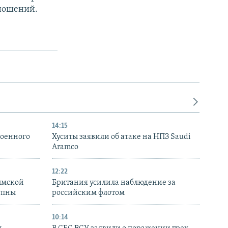
ношений.
14:15
военного
Хуситы заявили об атаке на НПЗ Saudi
Aramco
12:22
ымской
Британия усилила наблюдение за
упны
российским флотом
10:14