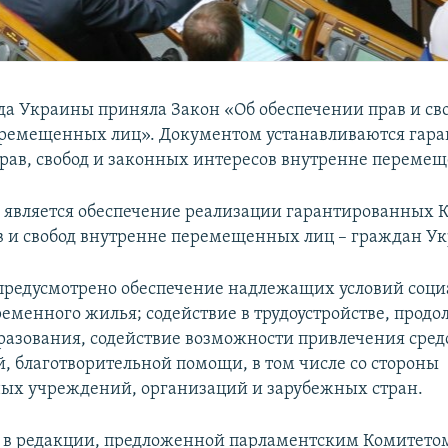
да Украины приняла Закон «Об обеспечении прав и св
ремещенных лиц». Документом устанавливаются гар
рав, свобод и законных интересов внутренне переме
 является обеспечение реализации гарантированных 
 и свобод внутренне перемещенных лиц – граждан У
редусмотрено обеспечение надлежащих условий соц
ременного жилья; содействие в трудоустройстве, прод
разования, содействие возможности привлечения сред
, благотворительной помощи, в том числе со стороны
х учреждений, организаций и зарубежных стран.
 в редакции, предложенной парламентским Комитетом