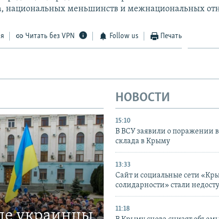
ка, национальных меньшинств и межнациональных от
ся
Читать без VPN
Follow us
Печать
НОВОСТИ
15:10
В ВСУ заявили о поражении 
склада в Крыму
13:33
Сайт и социальные сети «Кр
солидарности» стали недост
11:18
где украинцы