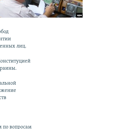
обод
антии
щенных лиц.
Конституцией
краины.
иальной
олжение
ств
 по вопросам