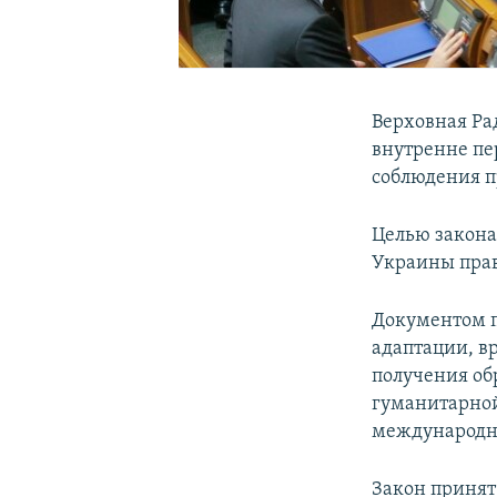
Верховная Ра
внутренне пе
соблюдения п
Целью закона
Украины прав
Документом п
адаптации, в
получения об
гуманитарной
международны
Закон принят