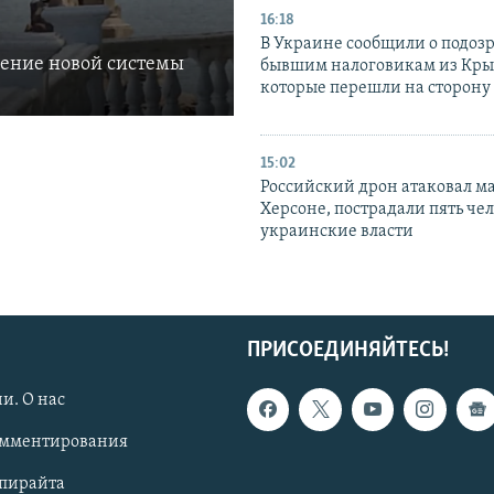
16:18
В Украине сообщили о подоз
ление новой системы
бывшим налоговикам из Кры
которые перешли на сторону
15:02
Российский дрон атаковал м
Херсоне, пострадали пять чел
украинские власти
ПРИСОЕДИНЯЙТЕСЬ!
и. О нас
омментирования
опирайта