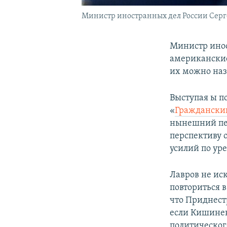
Министр иностранных дел России Серг
Министр инос
американские
их можно наз
Выступая ы п
«
Граждански
нынешний пер
перспективу 
усилий по ур
Лавров не иск
повториться 
что Приднест
если Кишинев
политического