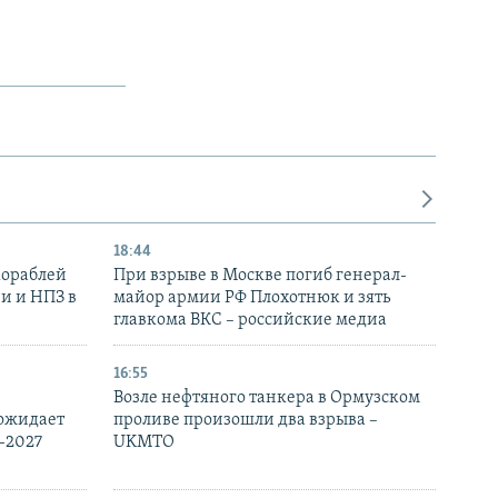
18:44
кораблей
При взрыве в Москве погиб генерал-
и и НПЗ в
майор армии РФ Плохотнюк и зять
главкома ВКС – российские медиа
16:55
Возле нефтяного танкера в Ормузском
 ожидает
проливе произошли два взрыва –
-2027
UKMTO