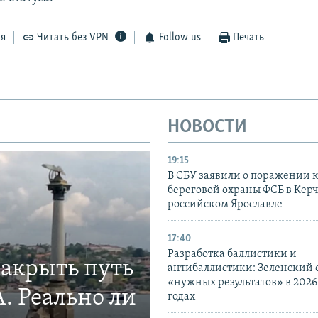
ся
Читать без VPN
Follow us
Печать
НОВОСТИ
19:15
В СБУ заявили о поражении 
береговой охраны ФСБ в Керч
российском Ярославле
17:40
Разработка баллистики и
закрыть путь
антибаллистики: Зеленский
«нужных результатов» в 2026
. Реально ли
годах