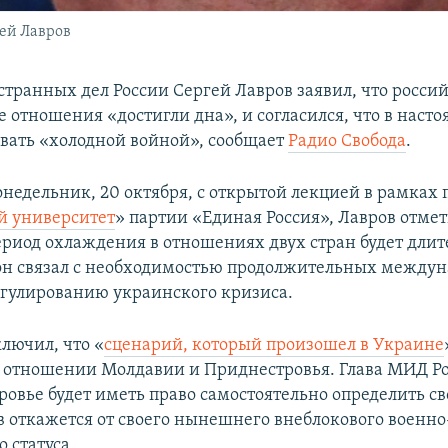
ей Лавров
транных дел России Сергей Лавров заявил, что россий
 отношения «достигли дна», и согласился, что в наст
вать «холодной войной», сообщает
Радио Свобода
.
онедельник, 20 октября, с открытой лекцией в рамках 
й университет
» партии «Единая Россия», Лавров отмет
иод охлаждения в отношениях двух стран будет длит
он связал с необходимостью продолжительных между
егулированию украинского кризиса.
лючил, что «
сценарий, который произошел в Украине
в отношении Молдавии и Приднестровья. Глава МИД Ро
ровье будет иметь право самостоятельно определить св
 откажется от своего нынешнего внеблокового военно
 статуса.