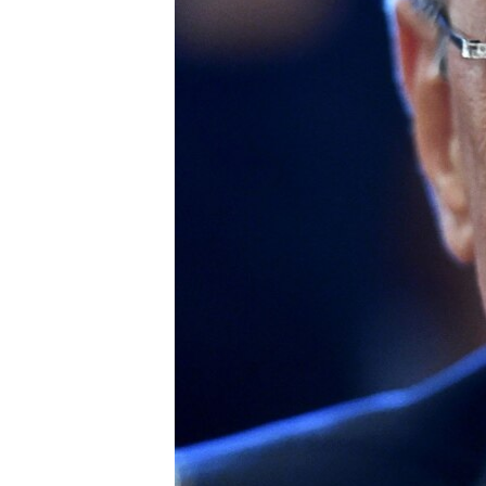
ПОБЕДИТЕЛЕЙ НЕ СУДЯТ?
КРЫМ.НЕПОКОРЕННЫЙ
ELIFBE
УКРАИНСКАЯ ПРОБЛЕМА КРЫМА