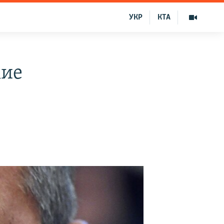
УКР
КТА
кие