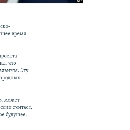
ско-
оящее время
проекта
ил, что
ельным. Эту
народных
», может
ссии считает,
ое будущее,
-