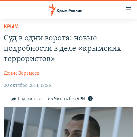
Доступность
ссылки
Вернуться
КРЫМ
к
НОВОСТИ
Суд в одни ворота: новые
основному
СПЕЦПРОЕКТЫ
содержанию
подробности в деле «крымских
ВОДА
Вернутся
ГРУЗ 200
террористов»
к
ИСТОРИЯ
КАРТА ВОЕННЫХ ОБЪЕКТОВ КРЫМА
главной
Денис Веремеев
ЕЩЕ
11 ЛЕТ ОККУПАЦИИ КРЫМА. 11 ИСТОРИЙ СОПРОТИВЛЕНИЯ
навигации
Вернутся
20 октября 2014, 18:25
РАДІО СВОБОДА
ИНТЕРАКТИВ
к
КАК ОБОЙТИ БЛОКИРОВКУ
ИНФОГРАФИКА
Поделиться
Читать без VPN
поиску
ТЕЛЕПРОЕКТ КРЫМ.РЕАЛИИ
Українською
СОВЕТЫ ПРАВОЗАЩИТНИКОВ
Qırımtatar
ПРОПАВШИЕ БЕЗ ВЕСТИ