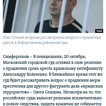
ПРИСОЕДИНЯЙТЕСЬ!
ПОБЕДИТЕЛЕЙ НЕ СУДЯТ?
КРЫМ.НЕПОКОРЕННЫЙ
ELIFBE
УКРАИНСКАЯ ПРОБЛЕМА КРЫМА
Все сайты RFE/RL
Олег Сенцов во время рассмотрения вопроса о продлении
ареста в Лефортовском районном суде
Симферополь – В понедельник, 20 октября,
Московский городской суд оставил в силе решение
о продлении срока ареста крымскому антифашисту
Александру Кольченко. В ближайшее время этот же
суд будет рассматривать вопрос о продлении меры
пресечения для другого фигуранта дела «крымских
террористов» – Олега Сенцова. Несмотря на то, что
российские суды выносят решения исключительно
в пользу следствия, защита крымчан не собирается