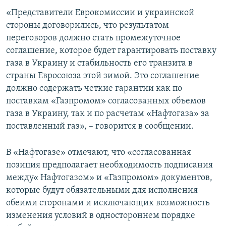
ПРИСОЕДИНЯЙТЕСЬ!
ПОБЕДИТЕЛЕЙ НЕ СУДЯТ?
«Представители Еврокомиссии и украинской
стороны договорились, что результатом
КРЫМ.НЕПОКОРЕННЫЙ
переговоров должно стать промежуточное
ELIFBE
соглашение, которое будет гарантировать поставку
газа в Украину и стабильность его транзита в
УКРАИНСКАЯ ПРОБЛЕМА КРЫМА
страны Евросоюза этой зимой. Это соглашение
Все сайты RFE/RL
должно содержать четкие гарантии как по
поставкам «Газпромом» согласованных объемов
газа в Украину, так и по расчетам «Нафтогаза» за
поставленный газ», – говорится в сообщении.
В «Нафтогазе» отмечают, что «согласованная
позиция предполагает необходимость подписания
между« Нафтогазом» и «Газпромом» документов,
которые будут обязательными для исполнения
обеими сторонами и исключающих возможность
изменения условий в одностороннем порядке