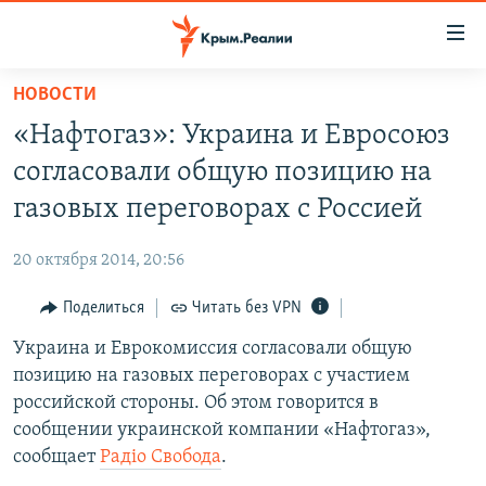
Доступность
ссылки
Вернуться
НОВОСТИ
к
НОВОСТИ
«Нафтогаз»: Украина и Евросоюз
основному
СПЕЦПРОЕКТЫ
содержанию
согласовали общую позицию на
ВОДА
Вернутся
ГРУЗ 200
газовых переговорах с Россией
к
ИСТОРИЯ
КАРТА ВОЕННЫХ ОБЪЕКТОВ КРЫМА
главной
20 октября 2014, 20:56
ЕЩЕ
11 ЛЕТ ОККУПАЦИИ КРЫМА. 11 ИСТОРИЙ СОПРОТИВЛЕНИЯ
навигации
Вернутся
Поделиться
Читать без VPN
РАДІО СВОБОДА
ИНТЕРАКТИВ
к
Украина и Еврокомиссия согласовали общую
КАК ОБОЙТИ БЛОКИРОВКУ
ИНФОГРАФИКА
поиску
позицию на газовых переговорах с участием
ТЕЛЕПРОЕКТ КРЫМ.РЕАЛИИ
российской стороны. Об этом говорится в
Українською
сообщении украинской компании «Нафтогаз»,
СОВЕТЫ ПРАВОЗАЩИТНИКОВ
Qırımtatar
сообщает
Радiо Свобода
.
ПРОПАВШИЕ БЕЗ ВЕСТИ