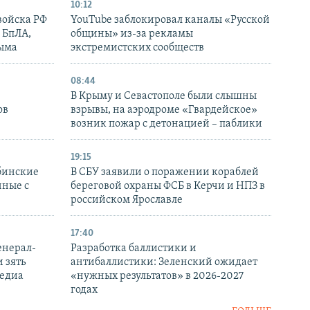
10:12
войска РФ
YouTube заблокировал каналы «Русской
 БпЛА,
общины» из-за рекламы
рыма
экстремистских сообществ
08:44
В Крыму и Севастополе были слышны
ов
взрывы, на аэродроме «Гвардейское»
возник пожар с детонацией – паблики
19:15
бинские
В СБУ заявили о поражении кораблей
нные с
береговой охраны ФСБ в Керчи и НПЗ в
российском Ярославле
17:40
енерал-
Разработка баллистики и
 зять
антибаллистики: Зеленский ожидает
медиа
«нужных результатов» в 2026-2027
годах