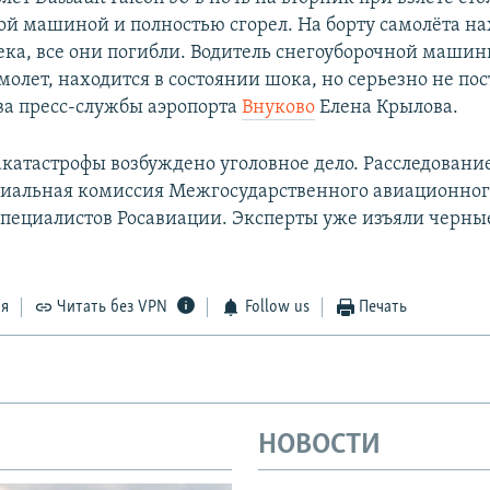
ой машиной и полностью сгорел. На борту самолёта н
ека, все они погибли. Водитель снегоуборочной машин
молет, находится в состоянии шока, но серьезно не пос
ва пресс-службы аэропорта
Внуково
Елена Крылова.
акатастрофы возбуждено уголовное дело. Расследован
циальная комиссия Межгосударственного авиационног
специалистов Росавиации. Эксперты уже изъяли черн
ся
Читать без VPN
Follow us
Печать
НОВОСТИ