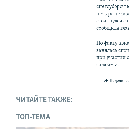
ПОБЕДИТЕЛЕЙ НЕ СУДЯТ?
снегоуборочн
КРЫМ.НЕПОКОРЕННЫЙ
четыре челов
столкнулся са
ELIFBE
сообщила гла
УКРАИНСКАЯ ПРОБЛЕМА КРЫМА
По факту ави
занялась спе
при участии 
самолета.
Поделить
ЧИТАЙТЕ ТАКЖЕ:
ТОП-ТЕМА