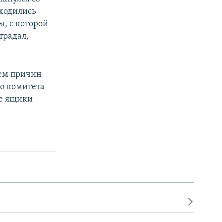
аходились
ы, с которой
традал,
ием причин
о комитета
ые ящики