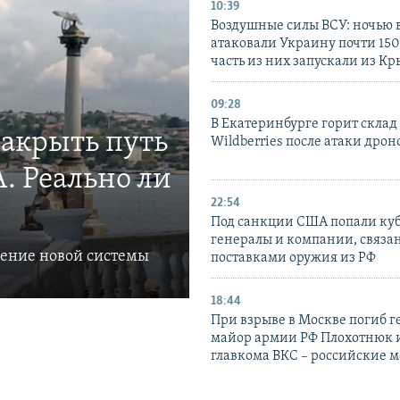
10:39
Воздушные силы ВСУ: ночью 
атаковали Украину почти 150
часть из них запускали из К
09:28
В Екатеринбурге горит склад
закрыть путь
Wildberries после атаки дрон
. Реально ли
22:54
Под санкции США попали ку
генералы и компании, связа
ление новой системы
поставками оружия из РФ
18:44
При взрыве в Москве погиб г
майор армии РФ Плохотнюк и
главкома ВКС – российские 