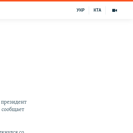
УКР
КТА
б президент
 сообщает
лкнулся со