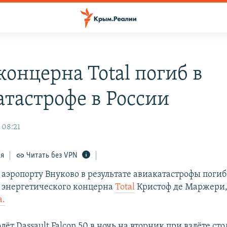
концерна Total погиб в
атастрофе в России
 08:21
ся
Читать без VPN
 аэропорту Внуково в результате авиакатастрофы поги
 энергетического концерна
Total
Кристоф де Маржери,
а.
ёт Dassault Falcon 50 в ночь на вторник при взлёте сто