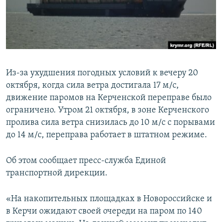
ПРИСОЕДИНЯЙТЕСЬ!
ПОБЕДИТЕЛЕЙ НЕ СУДЯТ?
КРЫМ.НЕПОКОРЕННЫЙ
ELIFBE
УКРАИНСКАЯ ПРОБЛЕМА КРЫМА
Из-за ухудшения погодных условий к вечеру 20
Все сайты RFE/RL
октября, когда сила ветра достигала 17 м/с,
движение паромов на Керченской переправе было
ограничено. Утром 21 октября, в зоне Керченского
пролива сила ветра снизилась до 10 м/с с порывами
до 14 м/с, переправа работает в штатном режиме.
Об этом сообщает пресс-служба Единой
транспортной дирекции.
«На накопительных площадках в Новороссийске и
в Керчи ожидают своей очереди на паром по 140