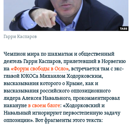
ПРИСОЕДИНЯЙТЕСЬ!
ПОБЕДИТЕЛЕЙ НЕ СУДЯТ?
КРЫМ.НЕПОКОРЕННЫЙ
ELIFBE
Гарри Каспаров
УКРАИНСКАЯ ПРОБЛЕМА КРЫМА
Все сайты RFE/RL
Чемпион мира по шахматам и общественный
деятель Гарри Каспаров, прилетевший в Норвегию
на
«Форум свободы в Осло»
, встречается там с экс-
главой ЮКОСа Михаилом Ходорковским,
высказывания которого о Крыме, как и
высказывания российского оппозиционного
лидера Алексея Навального, прокомментировал
накануне
в своем блоге
: «Ходорковский и
Навальный игнорируют первостепенную задачу
оппозиции». Вот фрагменты этого текста: