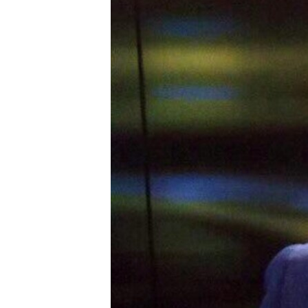
ПОБЕДИТЕЛЕЙ НЕ СУДЯТ?
КРЫМ.НЕПОКОРЕННЫЙ
ELIFBE
УКРАИНСКАЯ ПРОБЛЕМА КРЫМА