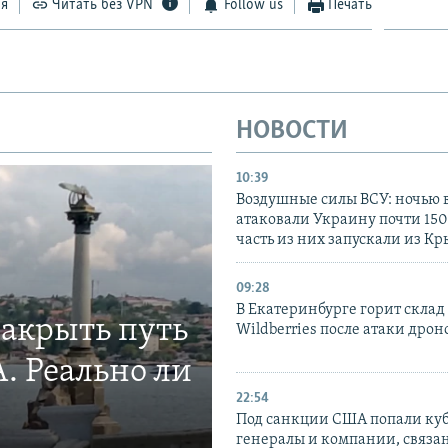
ся
Читать без VPN
Follow us
Печать
НОВОСТИ
10:39
Воздушные силы ВСУ: ночью 
атаковали Украину почти 150
часть из них запускали из К
09:28
В Екатеринбурге горит склад
закрыть путь
Wildberries после атаки дрон
. Реально ли
22:54
Под санкции США попали ку
генералы и компании, связа