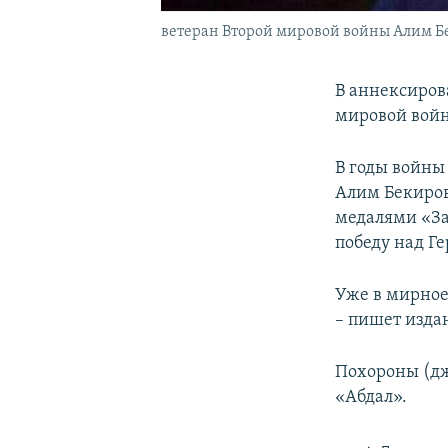
ветеран Второй мировой войны Алим Б
В аннексиров
мировой войн
В годы войны
Алим Бекиров
медалями «За
победу над Г
Уже в мирное
– пишет изда
Похороны (дж
«Абдал».