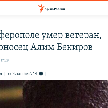
ферополе умер ветеран,
оносец Алим Бекиров
 17:28
ся
Читать без VPN