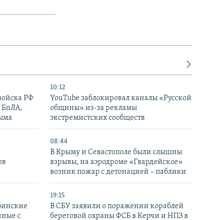
10:12
войска РФ
YouTube заблокировал каналы «Русской
 БпЛА,
общины» из-за рекламы
рыма
экстремистских сообществ
08:44
В Крыму и Севастополе были слышны
ов
взрывы, на аэродроме «Гвардейское»
возник пожар с детонацией – паблики
19:15
бинские
В СБУ заявили о поражении кораблей
нные с
береговой охраны ФСБ в Керчи и НПЗ в