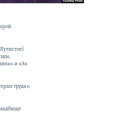
торой
 Лучистое)
зды,
лина» и «За
еран труда»,
 кладбище