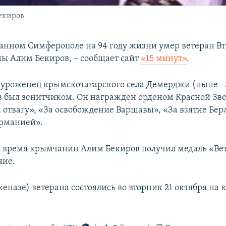
екиров
анном Симферополе на 94 году жизни умер ветеран В
ы Алим Бекиров, – сообщает сайт
«15 минут»
.
 уроженец крымскотатарского села Демерджи (ныне -
 был зенитчиком. Он награжден орденом Красной Зве
 отвагу», «За освобождение Варшавы», «За взятие Бер
ерманией».
 время крымчанин Алим Бекиров получил медаль «Вет
ние.
еназе) ветерана состоялись во вторник 21 октября на