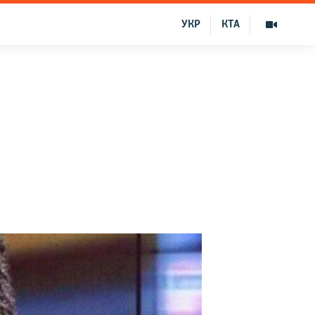
УКР
КТА