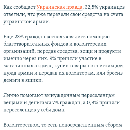
ПРИСОЕДИНЯЙТЕСЬ!
ПОБЕДИТЕЛЕЙ НЕ СУДЯТ?
Как сообщает
Украинская правда
, 32,5% украинцев
ответили, что уже перевели свои средства на счета
КРЫМ.НЕПОКОРЕННЫЙ
украинской армии.
ELIFBE
Еще 23% граждан воспользовались помощью
УКРАИНСКАЯ ПРОБЛЕМА КРЫМА
благотворительных фондов и волонтерских
Все сайты RFE/RL
организаций, передав средства, вещи и продукты
именно через них. 9% приняли участие в
магазинных акциях, купив товары по спискам для
нужд армии и передав их волонтерам, или бросив
деньги в ящики.
Лично помогают вынужденным переселенцам
вещами и деньгами 7% граждан, а 0,8% приняли
переселенцев у себя дома.
Волонтерством, то есть непосредственным сбором