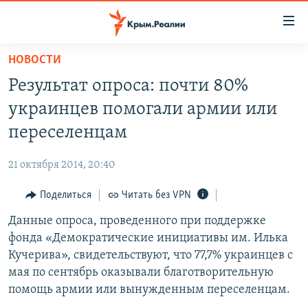
Доступность
ссылки
Вернуться
НОВОСТИ
к
НОВОСТИ
Результат опроса: почти 80%
основному
СПЕЦПРОЕКТЫ
содержанию
украинцев помогали армии или
ВОДА
Вернутся
ГРУЗ 200
переселенцам
к
ИСТОРИЯ
КАРТА ВОЕННЫХ ОБЪЕКТОВ КРЫМА
главной
21 октября 2014, 20:40
ЕЩЕ
11 ЛЕТ ОККУПАЦИИ КРЫМА. 11 ИСТОРИЙ СОПРОТИВЛЕНИЯ
навигации
Вернутся
Поделиться
Читать без VPN
РАДІО СВОБОДА
ИНТЕРАКТИВ
к
Данные опроса, проведенного при поддержке
КАК ОБОЙТИ БЛОКИРОВКУ
ИНФОГРАФИКА
поиску
фонда «Демократические инициативы им. Илька
ТЕЛЕПРОЕКТ КРЫМ.РЕАЛИИ
Кучерива», свидетельствуют, что 77,7% украинцев с
Українською
мая по сентябрь оказывали благотворительную
СОВЕТЫ ПРАВОЗАЩИТНИКОВ
Qırımtatar
помощь армии или вынужденным переселенцам.
ПРОПАВШИЕ БЕЗ ВЕСТИ