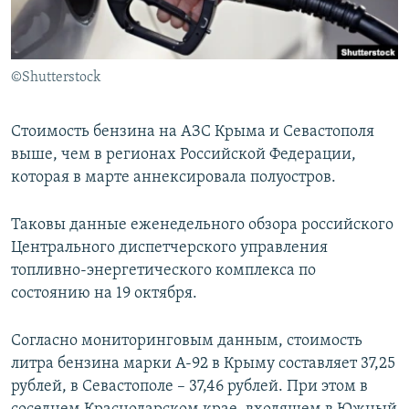
ПРИСОЕДИНЯЙТЕСЬ!
ПОБЕДИТЕЛЕЙ НЕ СУДЯТ?
КРЫМ.НЕПОКОРЕННЫЙ
©Shutterstock
ELIFBE
УКРАИНСКАЯ ПРОБЛЕМА КРЫМА
Стоимость бензина на АЗС Крыма и Севастополя
Все сайты RFE/RL
выше, чем в регионах Российской Федерации,
которая в марте аннексировала полуостров.
Таковы данные еженедельного обзора российского
Центрального диспетчерского управления
топливно-энергетического комплекса по
состоянию на 19 октября.
Согласно мониторинговым данным, стоимость
литра бензина марки А-92 в Крыму составляет 37,25
рублей, в Севастополе – 37,46 рублей. При этом в