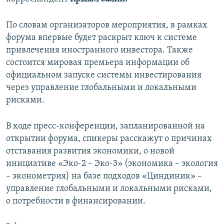
ПРИСОЕДИНЯЙТЕСЬ!
ПОБЕДИТЕЛЕЙ НЕ СУДЯТ?
По словам организаторов мероприятия, в рамках
КРЫМ.НЕПОКОРЕННЫЙ
форума впервые будет раскрыт ключ к системе
ELIFBE
привлечения иностранного инвестора. Также
состоится мировая премьера информации об
УКРАИНСКАЯ ПРОБЛЕМА КРЫМА
официальном запуске системы инвестирования
Все сайты RFE/RL
через управление глобальными и локальными
рисками.
В ходе пресс-конференции, запланированной на
открытии форума, спикеры расскажут о причинах
отставания развития экономики, о новой
инициативе «Эко-2 – Эко-3» (экономика – экология
– эконометрия) на базе подходов «Циндиник» –
управление глобальными и локальными рисками,
о потребности в финансировании.