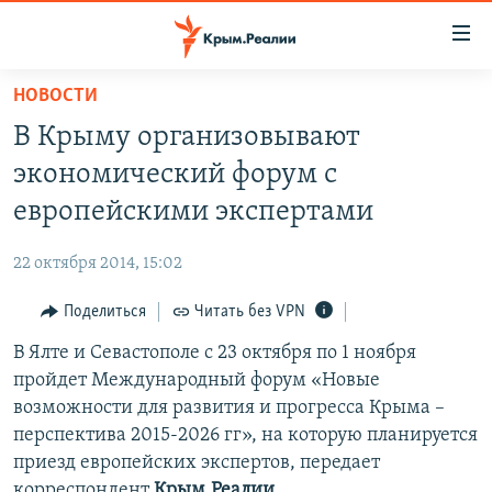
Доступность
ссылки
Вернуться
НОВОСТИ
к
НОВОСТИ
В Крыму организовывают
основному
СПЕЦПРОЕКТЫ
содержанию
экономический форум с
ВОДА
Вернутся
ГРУЗ 200
европейскими экспертами
к
ИСТОРИЯ
КАРТА ВОЕННЫХ ОБЪЕКТОВ КРЫМА
главной
22 октября 2014, 15:02
ЕЩЕ
11 ЛЕТ ОККУПАЦИИ КРЫМА. 11 ИСТОРИЙ СОПРОТИВЛЕНИЯ
навигации
Вернутся
Поделиться
Читать без VPN
РАДІО СВОБОДА
ИНТЕРАКТИВ
к
В Ялте и Севастополе с 23 октября по 1 ноября
КАК ОБОЙТИ БЛОКИРОВКУ
ИНФОГРАФИКА
поиску
пройдет Международный форум «Новые
ТЕЛЕПРОЕКТ КРЫМ.РЕАЛИИ
возможности для развития и прогресса Крыма –
Українською
перспектива 2015-2026 гг», на которую планируется
СОВЕТЫ ПРАВОЗАЩИТНИКОВ
Qırımtatar
приезд европейских экспертов, передает
ПРОПАВШИЕ БЕЗ ВЕСТИ
корреспондент
Крым.Реалии.