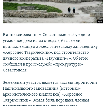
ПРИСОЕДИНЯЙТЕСЬ!
ПОБЕДИТЕЛЕЙ НЕ СУДЯТ?
КРЫМ.НЕПОКОРЕННЫЙ
ELIFBE
УКРАИНСКАЯ ПРОБЛЕМА КРЫМА
В аннексированном Севастополе возбуждено
Все сайты RFE/RL
уголовное дело из-за отвода 3,9 га земли,
принадлежащей археологическому заповеднику
«Херсонес Таврический», под строительство
дачного кооператива «Научный-7». Об этом
сообщили в пресс-службе «прокуратуры»
Севастополя.
Земельный участок является частью территории
Национального заповедника (историко-
археологического комплекса) «Херсонес
Таврический». Земля была передана членам