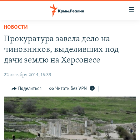
Доступность
ссылки
Вернуться
НОВОСТИ
к
НОВОСТИ
Прокуратура завела дело на
основному
СПЕЦПРОЕКТЫ
содержанию
чиновников, выделивших под
ВОДА
Вернутся
ГРУЗ 200
дачи землю на Херсонесе
к
ИСТОРИЯ
КАРТА ВОЕННЫХ ОБЪЕКТОВ КРЫМА
главной
22 октября 2014, 16:39
ЕЩЕ
11 ЛЕТ ОККУПАЦИИ КРЫМА. 11 ИСТОРИЙ СОПРОТИВЛЕНИЯ
навигации
Вернутся
Поделиться
Читать без VPN
РАДІО СВОБОДА
ИНТЕРАКТИВ
к
КАК ОБОЙТИ БЛОКИРОВКУ
ИНФОГРАФИКА
поиску
ТЕЛЕПРОЕКТ КРЫМ.РЕАЛИИ
Українською
СОВЕТЫ ПРАВОЗАЩИТНИКОВ
Qırımtatar
ПРОПАВШИЕ БЕЗ ВЕСТИ