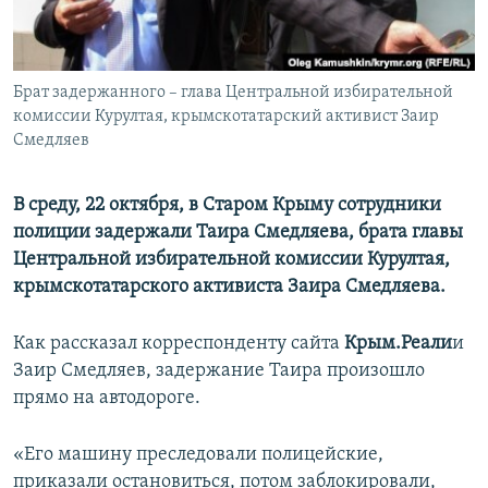
ПРИСОЕДИНЯЙТЕСЬ!
ПОБЕДИТЕЛЕЙ НЕ СУДЯТ?
КРЫМ.НЕПОКОРЕННЫЙ
Брат задержанного – глава Центральной избирательной
ELIFBE
комиссии Курултая, крымскотатарский активист Заир
УКРАИНСКАЯ ПРОБЛЕМА КРЫМА
Смедляев
Все сайты RFE/RL
В среду, 22 октября, в Старом Крыму сотрудники
полиции задержали Таира Смедляева, брата главы
Центральной избирательной комиссии Курултая,
крымскотатарского активиста Заира Смедляева.
Как рассказал корреспонденту сайта
Крым.Реали
и
Заир Смедляев, задержание Таира произошло
прямо на автодороге.
«Его машину преследовали полицейские,
приказали остановиться, потом заблокировали,