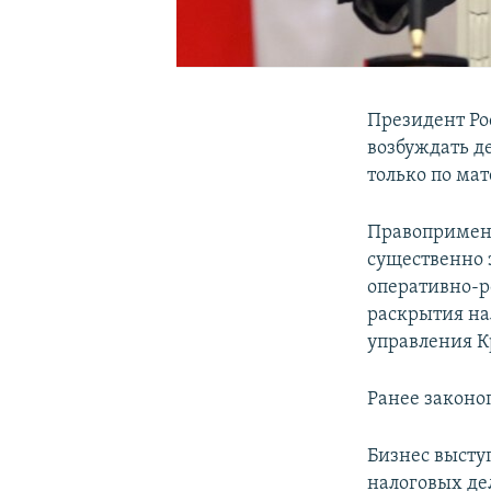
Президент Ро
возбуждать д
только по ма
Правопримени
существенно 
оперативно-р
раскрытия на
управления К
Ранее законо
Бизнес высту
налоговых де