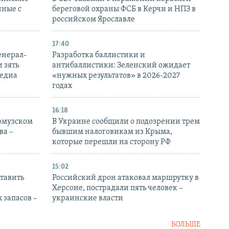
нные с
береговой охраны ФСБ в Керчи и НПЗ в
российском Ярославле
17:40
енерал-
Разработка баллистики и
 зять
антибаллистики: Зеленский ожидает
медиа
«нужных результатов» в 2026-2027
годах
16:18
Ормузском
В Украине сообщили о подозрении трем
ва –
бывшим налоговикам из Крыма,
которые перешли на сторону РФ
15:02
тавить
Российский дрон атаковал маршрутку в
Херсоне, пострадали пять человек –
 запасов –
украинские власти
БОЛЬШЕ