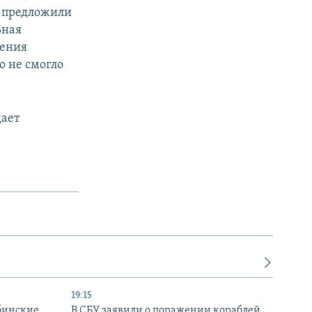
» предложили
ьная
сения
о не смогло
дает
19:15
бинские
В СБУ заявили о поражении кораблей