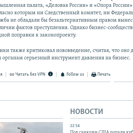
ышленная палата, «Деловая Россия» и «Опора России
гласно которым ни Следственный комитет, ни Федерал
ужба не обладали бы безальтернативным правом выне
личии фактов преступления. Однако бизнес-сообществ
дной поправки к законопроекту.
ки также критиковал нововведение, считая, что оно 
 органам серьезный инструмент давления на бизнес.
ся
Читать без VPN
Follow us
Печать
НОВОСТИ
22:54
Под санкции США попали ку