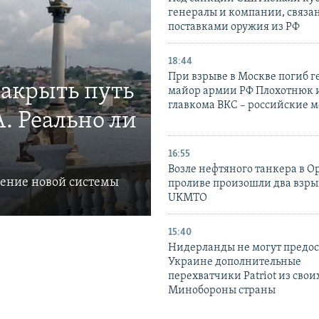
генералы и компании, связа
поставками оружия из РФ
18:44
При взрыве в Москве погиб г
закрыть путь
майор армии РФ Плохотнюк и
главкома ВКС – российские 
. Реально ли
16:55
Возле нефтяного танкера в 
ление новой системы
проливе произошли два взры
UKMTO
15:40
Нидерланды не могут предос
Украине дополнительные
перехватчики Patriot из своих
Минобороны страны