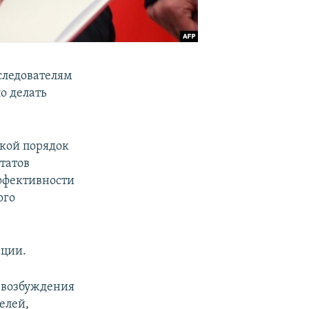
следователям
о делать
акой порядок
татов
ффективности
ого
ации.
 возбуждения
елей,