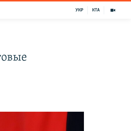
УКР
КТА
говые