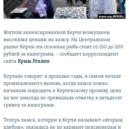
ПРИСОЕДИНЯЙТЕСЬ!
ПОБЕДИТЕЛЕЙ НЕ СУДЯТ?
КРЫМ.НЕПОКОРЕННЫЙ
ELIFBE
Жители аннексированной Керчи возмущены
УКРАИНСКАЯ ПРОБЛЕМА КРЫМА
высокими ценами на хамсу. На Центральном
Все сайты RFE/RL
рынке Керчи эта сезонная рыба стоит от 150 до 200
рублей за килограмм, – сообщает корреспондент
сайта
Крым.Реалии
.
Керчане говорят: в прошлые годы, в самом начале
промышленного вылова, когда хамса только
начинала подходить к Керченскому проливу, цена
на нее никогда не превышала отметку в пятьдесят
гривен за килограмм.
Теперь хамса, которую в Керчи называют «вторым
хлебом», оказалась не по карману пенсионерам и