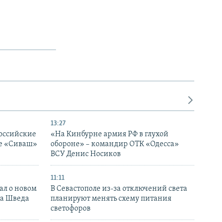
13:27
оссийские
«На Кинбурне армия РФ в глухой
ке «Сиваш»
обороне» – командир ОТК «Одесса»
ВСУ Денис Носиков
11:11
ал о новом
В Севастополе из-за отключений света
ка Шведа
планируют менять схему питания
светофоров