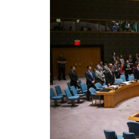
ПОБЕДИТЕЛЕЙ НЕ СУДЯТ?
КРЫМ.НЕПОКОРЕННЫЙ
ELIFBE
УКРАИНСКАЯ ПРОБЛЕМА КРЫМА