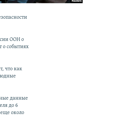
езопасности
ссии ООН о
т о событиях
, что как
оюдные
дные данные
еля до 6
 еще около