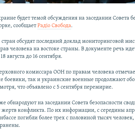
краине будет темой обсуждения на заседании Совета б
орке, сообщает
Радiо Свобода
.
 стран обсудят последний доклад мониторинговой ми
рав человека на востоке страны. В документе речь иде
18 августа до 16 сентября.
ерховного комиссара ООН по правам человека отмечает
е боевики, так и украинские военные продолжают об
мотря, что объявлено с 5 сентября перемирие.
же обнародуют на заседании Совета безопасности сво
у жертв конфликта. По их информации, с середины апр
нбассе погибли более трех с половиной тысяч человек,
 ранены.