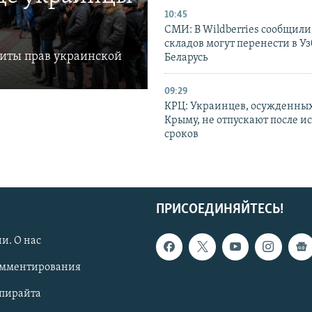
10:45
СМИ: В Wildberries сообщили,
складов могут перенести в У
щиты прав украинской
Беларусь
09:29
КРЦ: Украинцев, осужденных
Крыму, не отпускают после и
сроков
ПРИСОЕДИНЯЙТЕСЬ!
и. О нас
омментирования
опирайта