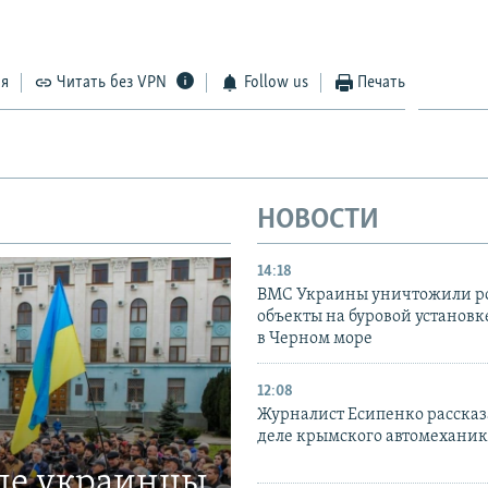
ся
Читать без VPN
Follow us
Печать
НОВОСТИ
14:18
ВМС Украины уничтожили р
объекты на буровой установ
в Черном море
12:08
Журналист Есипенко рассказ
деле крымского автомехани
где украинцы