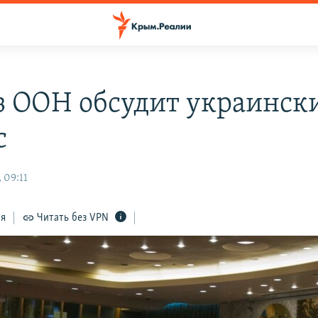
з ООН обсудит украинск
с
 09:11
ся
Читать без VPN