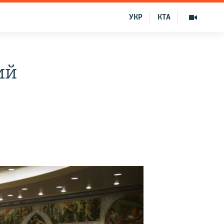
УКР
КТА
ий