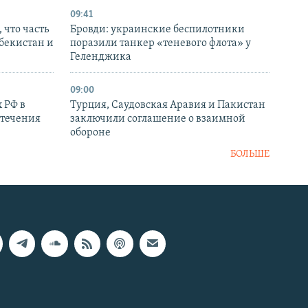
09:41
 что часть
Бровди: украинские беспилотники
збекистан и
поразили танкер «теневого флота» у
Геленджика
09:00
 РФ в
Турция, Саудовская Аравия и Пакистан
стечения
заключили соглашение о взаимной
обороне
БОЛЬШЕ